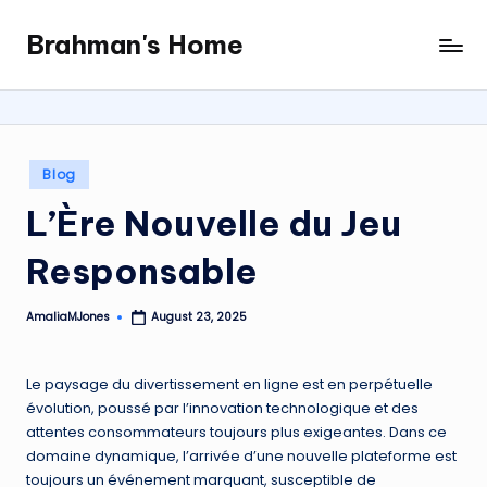
Brahman's Home
Skip
Spiritual
to
and
content
secular:
exploring
it
Posted
Blog
all
in
L’Ère Nouvelle du Jeu
Responsable
AmaliaMJones
August 23, 2025
Posted
by
Le paysage du divertissement en ligne est en perpétuelle
évolution, poussé par l’innovation technologique et des
attentes consommateurs toujours plus exigeantes. Dans ce
domaine dynamique, l’arrivée d’une nouvelle plateforme est
toujours un événement marquant, susceptible de