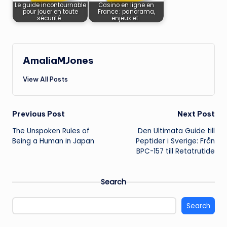
Le guide incontournable
Casino en ligne en
pour jouer en toute
France : panorama,
sécurité…
enjeux et…
AmaliaMJones
View All Posts
Post
Previous Post
Next Post
The Unspoken Rules of
Den Ultimata Guide till
navigation
Being a Human in Japan
Peptider i Sverige: Från
BPC-157 till Retatrutide
Search
Search