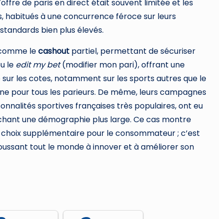
offre de paris en direct était souvent limitée et les
s, habitués à une concurrence féroce sur leurs
tandards bien plus élevés.
s comme le
cashout
partiel, permettant de sécuriser
ou le
edit my bet
(modifier mon pari), offrant une
 sur les cotes, notamment sur les sports autres que le
 fine pour tous les parieurs. De même, leurs campagnes
nnalités sportives françaises très populaires, ont eu
 touchant une démographie plus large. Ce cas montre
choix supplémentaire pour le consommateur ; c’est
oussant tout le monde à innover et à améliorer son