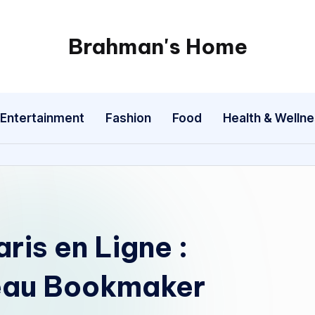
Brahman's Home
Spiritual
and
secular:
Entertainment
Fashion
Food
Health & Welln
exploring
it
all
ris en Ligne :
eau Bookmaker