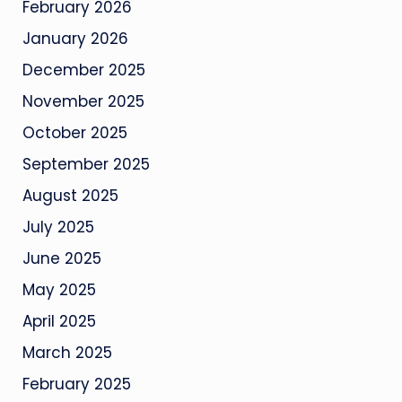
February 2026
January 2026
December 2025
November 2025
October 2025
September 2025
August 2025
July 2025
June 2025
May 2025
April 2025
March 2025
February 2025