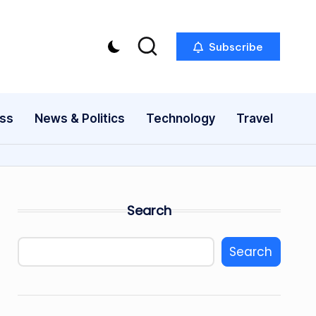
Subscribe
ess
News & Politics
Technology
Travel
Search
Search