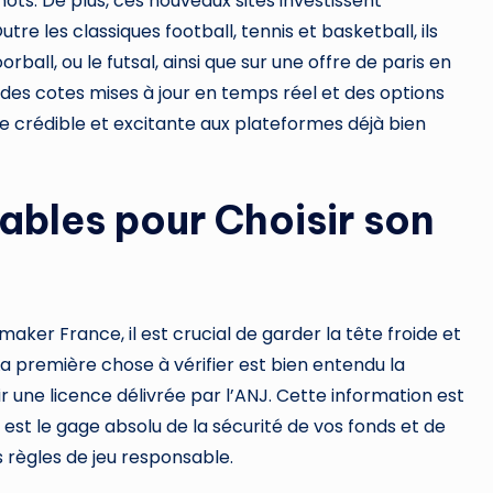
s-mots. De plus, ces nouveaux sites investissent
tre les classiques football, tennis et basketball, ils
ball, ou le futsal, ainsi que sur une offre de paris en
es cotes mises à jour en temps réel et des options
tive crédible et excitante aux plateformes déjà bien
ables pour Choisir son
er France, il est crucial de garder la tête froide et
 La première chose à vérifier est bien entendu la
r une licence délivrée par l’ANJ. Cette information est
e est le gage absolu de la sécurité de vos fonds et de
 règles de jeu responsable.