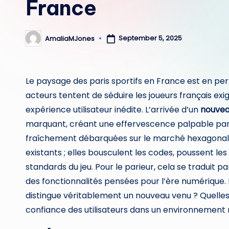
France
September 5, 2025
AmaliaMJones
Posted
by
Le paysage des paris sportifs en France est en p
acteurs tentent de séduire les joueurs français exi
expérience utilisateur inédite. L’arrivée d’un
nouvea
marquant, créant une effervescence palpable par
fraîchement débarquées sur le marché hexagonal 
existants ; elles bousculent les codes, poussent les
standards du jeu. Pour le parieur, cela se traduit p
des fonctionnalités pensées pour l’ère numérique.
distingue véritablement un nouveau venu ? Quelles
confiance des utilisateurs dans un environnement r