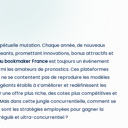
erpétuelle mutation. Chaque année, de nouveaux
geants, promettant innovations, bonus attractifs et
u bookmaker France
est toujours un événement
mi les amateurs de pronostics. Ces plateformes
ne se contentent pas de reproduire les modèles
 géants établis à s’améliorer et redéfinissent les
ar une offre plus riche, des cotes plus compétitives et
 Mais dans cette jungle concurrentielle, comment se
 sont les stratégies employées pour gagner la
égulé et ultra-concurrentiel ?