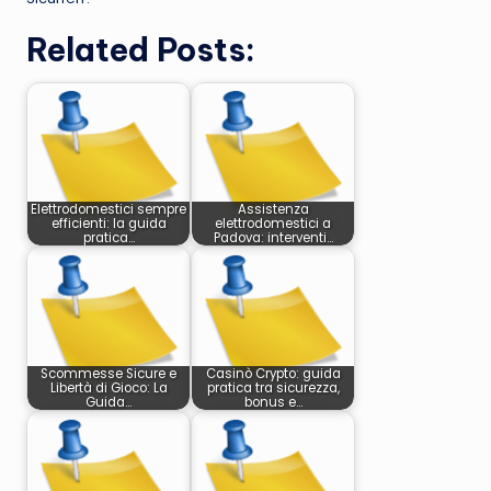
Related Posts:
Elettrodomestici sempre
Assistenza
efficienti: la guida
elettrodomestici a
pratica…
Padova: interventi…
Scommesse Sicure e
Casinò Crypto: guida
Libertà di Gioco: La
pratica tra sicurezza,
Guida…
bonus e…