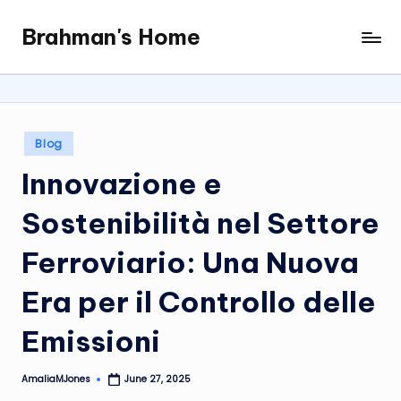
Brahman's Home
Skip
Spiritual
to
and
content
secular:
exploring
it
Posted
Blog
all
in
Innovazione e
Sostenibilità nel Settore
Ferroviario: Una Nuova
Era per il Controllo delle
Emissioni
AmaliaMJones
June 27, 2025
Posted
by