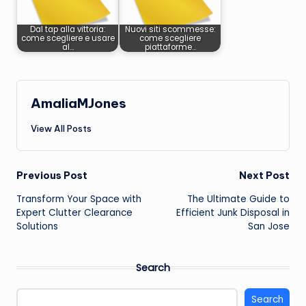
Dal tap alla vittoria:
Nuovi siti scommesse:
come scegliere e usare
come scegliere
al…
piattaforme…
AmaliaMJones
View All Posts
Post
Previous Post
Next Post
Transform Your Space with
The Ultimate Guide to
navigation
Expert Clutter Clearance
Efficient Junk Disposal in
Solutions
San Jose
Search
Search