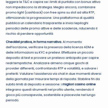
leggere le T&C e capire se i limiti di puntata con bonus attivo
non impediscono la strategia. Meglio ancora, combinare
promo light (cashback) con free spins su slot ad alta RTP,
ottimizzando la progressione. Una piattaforma di qualità
pubblica un calendario trasparente e invia riepiloghi
periodici delle promo attive e delle scadenze, riducendo il
rischio di perdere opportunità.
Checklist pratica, in forma narrativa.
Al momento
dell’iscrizione, verificare la presenza della licenza ADM e
delle informazioni su KYC e prelievi. Effettuare un piccolo
deposito di test e provare un prelievo anticipato per capire
reali tempistiche. Analizzare almeno cinque giochi di
provider differenti, confrontando RTP e volatilità, e salvare i
preferiti. Valutare l’assistenza via chat in due momenti diversi
della giornata per misurare tempi di risposta. Stabilire fin da
subito limiti di deposito e sessione: i
migliori casino online
integrano questi strumenti nel profilo utente, rendendo il
gioco più consapevole, sostenibile e piacevole nel lungo
periodo.