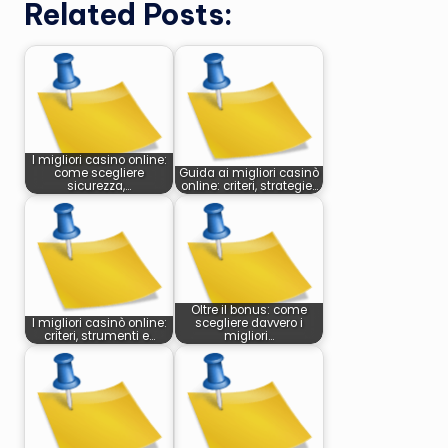
Related Posts:
I migliori casino online:
come scegliere
Guida ai migliori casinò
sicurezza,…
online: criteri, strategie…
Oltre il bonus: come
I migliori casinò online:
scegliere davvero i
criteri, strumenti e…
migliori…