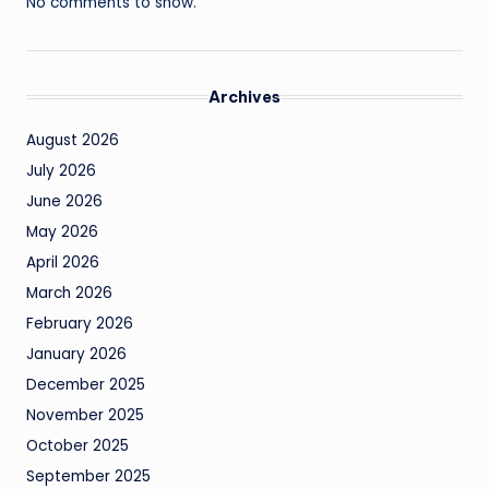
No comments to show.
Archives
August 2026
July 2026
June 2026
May 2026
April 2026
March 2026
February 2026
January 2026
December 2025
November 2025
October 2025
September 2025