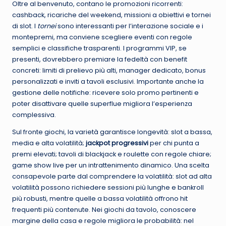
Oltre al benvenuto, contano le promozioni ricorrenti:
cashback, ricariche del weekend, missioni a obiettivi e tornei
di slot. I
tornei
sono interessanti per l’interazione sociale e i
montepremi, ma conviene scegliere eventi con regole
semplici e classifiche trasparenti. I programmi VIP, se
presenti, dovrebbero premiare la fedeltà con benefit
concreti: limiti di prelievo più alti, manager dedicato, bonus
personalizzati e inviti a tavoli esclusivi. Importante anche la
gestione delle notifiche: ricevere solo promo pertinenti e
poter disattivare quelle superflue migliora l’esperienza
complessiva.
Sul fronte giochi, la varietà garantisce longevità: slot a bassa,
media e alta volatilità;
jackpot progressivi
per chi punta a
premi elevati; tavoli di blackjack e roulette con regole chiare;
game show live per un intrattenimento dinamico. Una scelta
consapevole parte dal comprendere la volatilità: slot ad alta
volatilità possono richiedere sessioni più lunghe e bankroll
più robusti, mentre quelle a bassa volatilità offrono hit
frequenti più contenute. Nei giochi da tavolo, conoscere
margine della casa e regole migliora le probabilità: nel