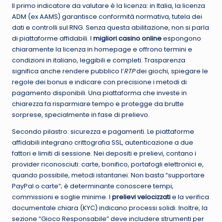
Il primo indicatore da valutare è la licenza: in Italia, la licenza
ADM (ex AAMS) garantisce conformità normativa, tutela dei
dati e controlli sul RNG. Senza questa abilitazione, non si parla
di piattaforme affidabili. I
migliori casino online
espongono
chiaramente la licenza in homepage e offrono termini e
condizioni in italiano, leggibili e completi. Trasparenza
significa anche rendere pubblico l’
RTP
dei giochi, spiegare le
regole dei bonus e indicare con precisione i metodi di
pagamento disponibili. Una piattaforma che investe in
chiarezza fa risparmiare tempo e protegge da brutte
sorprese, specialmente in fase di prelievo.
Secondo pilastro: sicurezza e pagamenti. Le piattaforme
affidabili integrano crittografia SSL, autenticazione a due
fattori e limiti di sessione. Nei depositi e prelievi, contano i
provider riconosciuti: carte, bonifico, portafogli elettronici e,
quando possibile, metodi istantanei. Non basta “supportare
PayPal o carte”; è determinante conoscere tempi,
commissioni e soglie minime. I
prelievi velocizzati
e la verifica
documentale chiara (KYC) indicano processi solidi. Inoltre, la
sezione “Gioco Responsabile” deve includere strumenti per