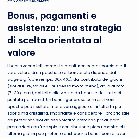
con consapevolezza.
Bonus, pagamenti e
assistenza: una strategia
di scelta orientata al
valore
I bonus vanno letti come strumenti, non come scorciatoie. Il
vero valore di un pacchetto di benvenuto dipende dal
wagering
(ad esempio 30x, 40x), dal contributo dei giochi
(slot al 100%, tavoli e live spesso molto meno), dalla durata
(7–30 giorni), dal tetto alle vincite da bonus e dal limite di
puntata per round. Un bonus generoso con restrizioni
opache può risultare meno vantaggioso di un’offerta più
sobria ma cristallina. Importante è considerare il proprio stile:
chi preferisce slot ad alta volatilità potrebbe prediligere
promozioni con free spin e contribuzione piena, mentre chi
alterna giochi può preferire cashback o bonus con rollover