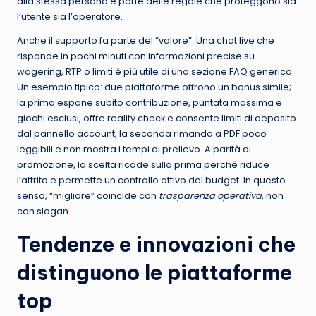
alla stessa persona è parte delle regole che proteggono sia
l’utente sia l’operatore.
Anche il supporto fa parte del “valore”. Una chat live che
risponde in pochi minuti con informazioni precise su
wagering, RTP o limiti è più utile di una sezione FAQ generica.
Un esempio tipico: due piattaforme offrono un bonus simile;
la prima espone subito contribuzione, puntata massima e
giochi esclusi, offre reality check e consente limiti di deposito
dal pannello account; la seconda rimanda a PDF poco
leggibili e non mostra i tempi di prelievo. A parità di
promozione, la scelta ricade sulla prima perché riduce
l’attrito e permette un controllo attivo del budget. In questo
senso, “migliore” coincide con
trasparenza operativa
, non
con slogan.
Tendenze e innovazioni che
distinguono le piattaforme
top