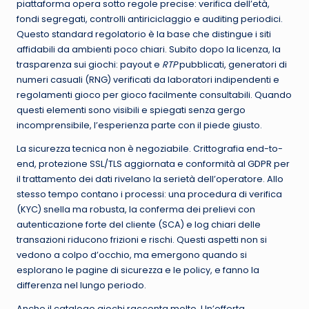
piattaforma opera sotto regole precise: verifica dell’età,
fondi segregati, controlli antiriciclaggio e auditing periodici.
Questo standard regolatorio è la base che distingue i siti
affidabili da ambienti poco chiari. Subito dopo la licenza, la
trasparenza sui giochi: payout e
RTP
pubblicati, generatori di
numeri casuali (RNG) verificati da laboratori indipendenti e
regolamenti gioco per gioco facilmente consultabili. Quando
questi elementi sono visibili e spiegati senza gergo
incomprensibile, l’esperienza parte con il piede giusto.
La sicurezza tecnica non è negoziabile. Crittografia end-to-
end, protezione SSL/TLS aggiornata e conformità al GDPR per
il trattamento dei dati rivelano la serietà dell’operatore. Allo
stesso tempo contano i processi: una procedura di verifica
(KYC) snella ma robusta, la conferma dei prelievi con
autenticazione forte del cliente (SCA) e log chiari delle
transazioni riducono frizioni e rischi. Questi aspetti non si
vedono a colpo d’occhio, ma emergono quando si
esplorano le pagine di sicurezza e le policy, e fanno la
differenza nel lungo periodo.
Anche il catalogo giochi racconta molto. Un’offerta