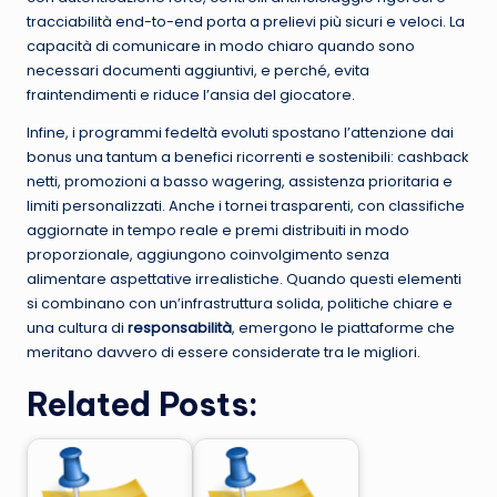
tracciabilità end-to-end porta a prelievi più sicuri e veloci. La
capacità di comunicare in modo chiaro quando sono
necessari documenti aggiuntivi, e perché, evita
fraintendimenti e riduce l’ansia del giocatore.
Infine, i programmi fedeltà evoluti spostano l’attenzione dai
bonus una tantum a benefici ricorrenti e sostenibili: cashback
netti, promozioni a basso wagering, assistenza prioritaria e
limiti personalizzati. Anche i tornei trasparenti, con classifiche
aggiornate in tempo reale e premi distribuiti in modo
proporzionale, aggiungono coinvolgimento senza
alimentare aspettative irrealistiche. Quando questi elementi
si combinano con un’infrastruttura solida, politiche chiare e
una cultura di
responsabilità
, emergono le piattaforme che
meritano davvero di essere considerate tra le migliori.
Related Posts: