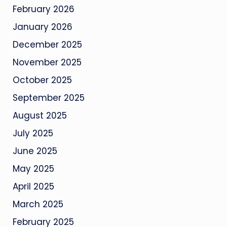
February 2026
January 2026
December 2025
November 2025
October 2025
September 2025
August 2025
July 2025
June 2025
May 2025
April 2025
March 2025
February 2025