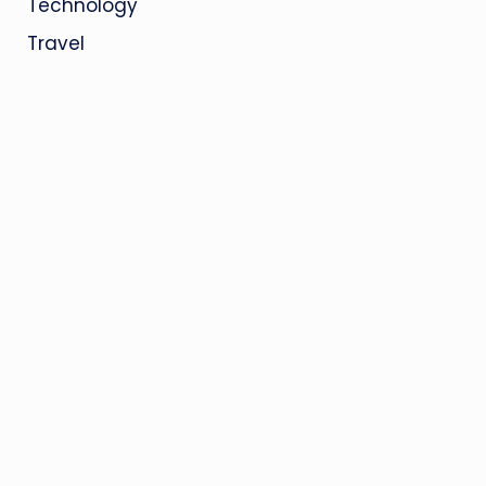
Technology
Travel