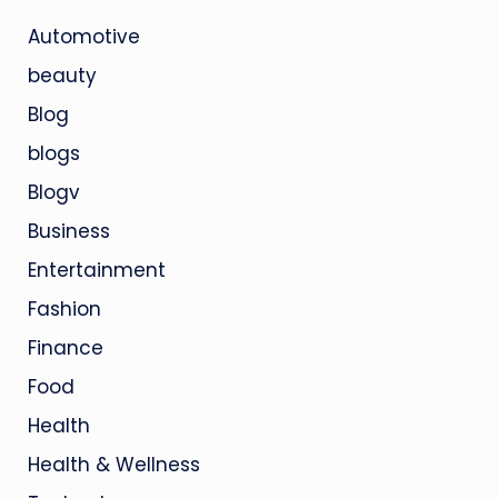
Automotive
beauty
Blog
blogs
Blogv
Business
Entertainment
Fashion
Finance
Food
Health
Health & Wellness