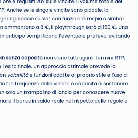
re e requisiti 20x sulle vincite. Il volume totale dei
 Anche se le singole vincite sono piccole, la
ing, specie su slot con funzioni di respin o simboli
spin ammontano a 8 €, il playthrough sarà di 160 €. Una
in anticipo semplificano l’eventuale prelievo, evitando
pin senza deposito
non siano tutti uguali: termini, RTP,
 l’esito finale. Un approccio ottimale prevede la
 con
volatilità
e funzioni adatte al proprio stile e l’uso di
ibrio tra frequenza delle vincite e capacità di sostenere
n solo un trampolino di lancio per conoscere nuove
re il bonus in saldo reale nel rispetto delle regole e