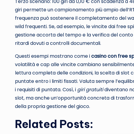
Terzo scenario: 100 giri da 0,10 € con scadenza a 48 o
giri permette un campionamento più ampio dell’RTP.
frequenza può sostenere il completamento del wager
wild frequenti. Se, ad esempio, le vincite dai free 
gestione accorta del tempo e la verifica del conto 
ritardi dovuti a controlli documentali.
Questi esempi mostrano come i
casino con free s
volatilità e cap alle vincite cambiano sensibilmente
lettura completa delle condizioni, la scelta di slot
puntate entro i limiti fissati. Valuta sempre l’equil
i requisiti di puntata. Così, i
giri gratuiti
diventano no
slot, ma anche un’opportunità concreta di trasforma
della propria gestione del gioco.
Related Posts: