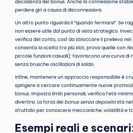
decadenza del bonus. Anche la connessione stabile
perdere giri a causa di disconnessioni.
Un altro punto riguarda il “quando fermarsi”. Se ragg
non essere utile dal punto di vista strategico. Inve
verifica del conto, così da sbloccare il prelievo nel
consenta la scelta tra più slot, prova quelle con
fe
piccole funzioni casuali): favoriscono una curva di r
senza brusche oscillazioni di saldo.
Infine, mantenere un approccio responsabile è cruc
spingere a cercare continuamente nuove promozion
bonus. Imposta limiti personali, verifica l’età minima
divertirsi. La forza dei
bonus senza deposito
sta nel
sfruttalo per conoscere meccaniche, volatilità e tabel
Esempi reali e scenari