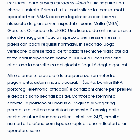
Per identificare
casino non aams sicuri
è utile seguire una
checklist mirata. Prima di tutto, controllare la licenza: molti
operatori non AAMS operano legalmente con licenze
rilasciate da giurisdizioni rispettabili come Malta (MGA),
Gibraltar, Curacao o la UKGC. Una licenza da enti riconosciuti
infonde maggiore fiducia rispetto a permessi emessi in
paesi con pochi requisiti normativi. In secondo luogo,
verificare la presenza di certificazioni tecniche rilasciate da
terze parti indipendenti come eCOGRA o iTech Labs che
attestano la correttezza dei giochi e l'equità degli algoritmi.
Altro elemento cruciale è la trasparenza sui metodi di
pagamento: sistemi noti e tracciabili (carte, bonifici SEPA,
portafogli elettronici affidabili) e condizioni chiare per prelievi
e depositi sono segnali positivi. Controllare i termini di
servizio, le politiche sui bonus e i requisiti di wagering
permette di evitare condizioni nascoste. È consigliabile
anche valutare il supporto clienti: chat live 24/7, email e
numeri di telefono con risposte rapide sono indicatori di un
operatore serio.