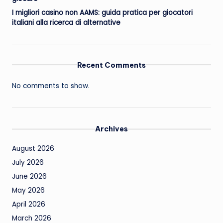
I migliori casino non AAMS: guida pratica per giocatori
italiani alla ricerca di alternative
Recent Comments
No comments to show.
Archives
August 2026
July 2026
June 2026
May 2026
April 2026
March 2026