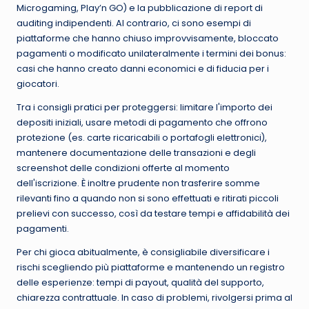
Microgaming, Play’n GO) e la pubblicazione di report di
auditing indipendenti. Al contrario, ci sono esempi di
piattaforme che hanno chiuso improvvisamente, bloccato
pagamenti o modificato unilateralmente i termini dei bonus:
casi che hanno creato danni economici e di fiducia per i
giocatori.
Tra i consigli pratici per proteggersi: limitare l'importo dei
depositi iniziali, usare metodi di pagamento che offrono
protezione (es. carte ricaricabili o portafogli elettronici),
mantenere documentazione delle transazioni e degli
screenshot delle condizioni offerte al momento
dell'iscrizione. È inoltre prudente non trasferire somme
rilevanti fino a quando non si sono effettuati e ritirati piccoli
prelievi con successo, così da testare tempi e affidabilità dei
pagamenti.
Per chi gioca abitualmente, è consigliabile diversificare i
rischi scegliendo più piattaforme e mantenendo un registro
delle esperienze: tempi di payout, qualità del supporto,
chiarezza contrattuale. In caso di problemi, rivolgersi prima al