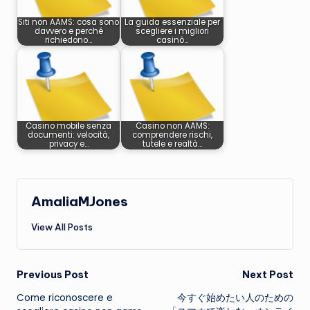
Siti non AAMS: cosa sono
La guida essenziale per
davvero e perché
scegliere i migliori
richiedono…
casinò…
Casino mobile senza
Casino non AAMS:
documenti: velocità,
comprendere rischi,
privacy e…
tutele e realtà…
AmaliaMJones
View All Posts
Post
Previous Post
Next Post
Come riconoscere e
今すぐ始めたい人のための
navigation