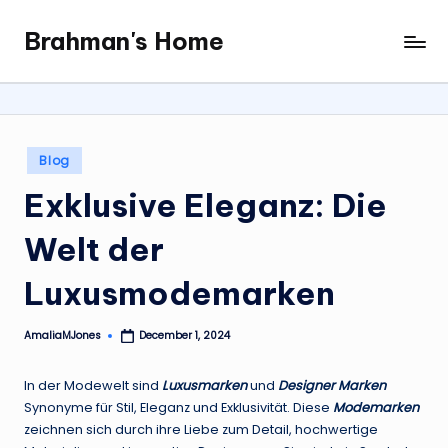
Brahman's Home
Skip
Spiritual
to
and
content
secular:
exploring
it
Posted
Blog
all
in
Exklusive Eleganz: Die
Welt der
Luxusmodemarken
AmaliaMJones
December 1, 2024
Posted
by
In der Modewelt sind
Luxusmarken
und
Designer Marken
Synonyme für Stil, Eleganz und Exklusivität. Diese
Modemarken
zeichnen sich durch ihre Liebe zum Detail, hochwertige