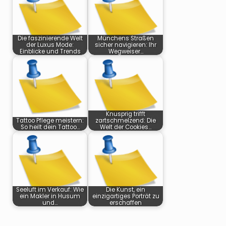
Die faszinierende Welt
Münchens Straßen
der Luxus Mode:
sicher navigieren: Ihr
Einblicke und Trends
Wegweiser…
Knusprig trifft
Tattoo Pflege meistern:
zartschmelzend: Die
So heilt dein Tattoo…
Welt der Cookies…
Seeluft im Verkauf: Wie
Die Kunst, ein
ein Makler in Husum
einzigartiges Porträt zu
und…
erschaffen