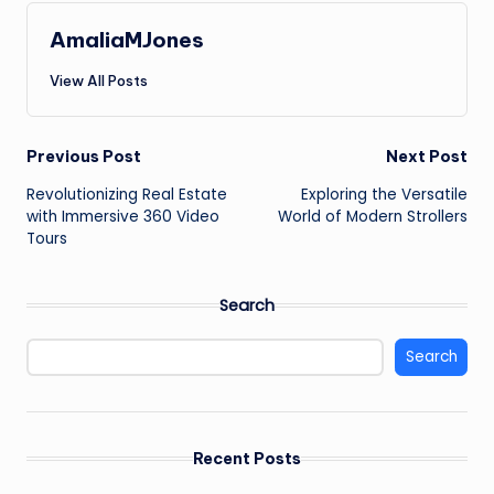
AmaliaMJones
View All Posts
Post
Previous Post
Next Post
Revolutionizing Real Estate
Exploring the Versatile
navigation
with Immersive 360 Video
World of Modern Strollers
Tours
Search
Search
Recent Posts