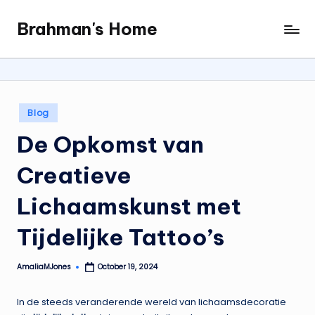
Brahman's Home
Skip
Spiritual
to
and
content
secular:
exploring
it
Posted
Blog
all
in
De Opkomst van
Creatieve
Lichaamskunst met
Tijdelijke Tattoo’s
AmaliaMJones
October 19, 2024
Posted
by
In de steeds veranderende wereld van lichaamsdecoratie