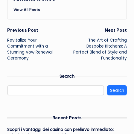
View All Posts
Post
Previous Post
Next Post
Revitalize Your
The Art of Crafting
navigation
Commitment with a
Bespoke Kitchens: A
Stunning Vow Renewal
Perfect Blend of Style and
Ceremony
Functionality
Search
Search
Recent Posts
Scopri i vantaggi dei casino con prelievo immediato: