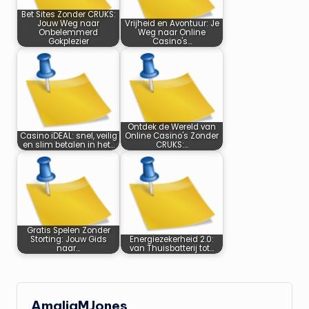
Bet Sites Zonder CRUKS:
Jouw Weg naar
Vrijheid en Avontuur: Je
Onbelemmerd
Weg naar Online
Gokplezier
Casino's…
Ontdek de Wereld van
Casino iDEAL: snel, veilig
Online Casino's Zonder
en slim betalen in het…
CRUKS:…
Gratis Spelen Zonder
Storting: Jouw Gids
Energiezekerheid 2.0:
naar…
van Thuisbatterij tot…
AmaliaMJones