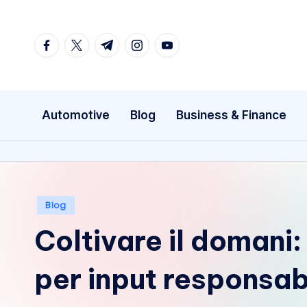
Skip
facebook.com
twitter.com
t.me
instagram.com
youtube.com
to
content
Automotive
Blog
Business & Finance
Posted
Blog
in
Coltivare il domani:
per input responsabi