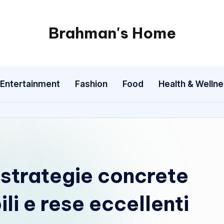
Brahman's Home
Spiritual
and
secular:
Entertainment
Fashion
Food
Health & Welln
exploring
it
all
 strategie concrete
li e rese eccellenti