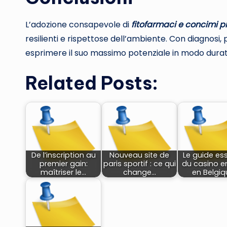
L’adozione consapevole di
fitofarmaci e concimi pr
resilienti e rispettose dell’ambiente. Con diagnosi
esprimere il suo massimo potenziale in modo durat
Related Posts:
De l’inscription au
Nouveau site de
Le guide ess
premier gain:
paris sportif : ce qui
du casino en
maîtriser le…
change…
en Belgi