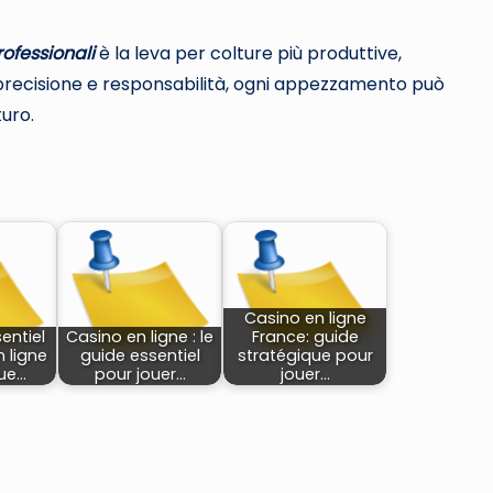
ofessionali
è la leva per colture più produttive,
, precisione e responsabilità, ogni appezzamento può
uro.
Casino en ligne
entiel
Casino en ligne : le
France: guide
 ligne
guide essentiel
stratégique pour
que…
pour jouer…
jouer…