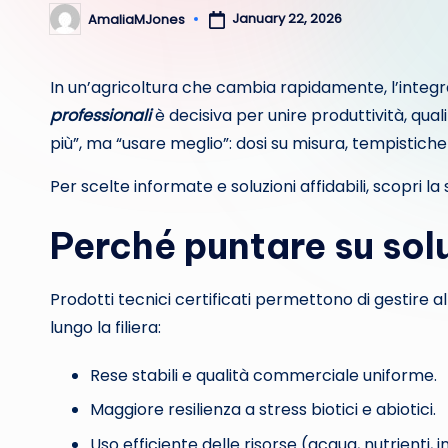
January 22, 2026
AmaliaMJones
Posted
by
In un’agricoltura che cambia rapidamente, l’integra
professionali
è decisiva per unire produttività, qual
più”, ma “usare meglio”: dosi su misura, tempistiche 
Per scelte informate e soluzioni affidabili, scopri la
Perché puntare su solu
Prodotti tecnici certificati permettono di gestire al
lungo la filiera:
Rese stabili e qualità commerciale uniforme.
Maggiore resilienza a stress biotici e abiotici.
Uso efficiente delle risorse (acqua, nutrienti, i