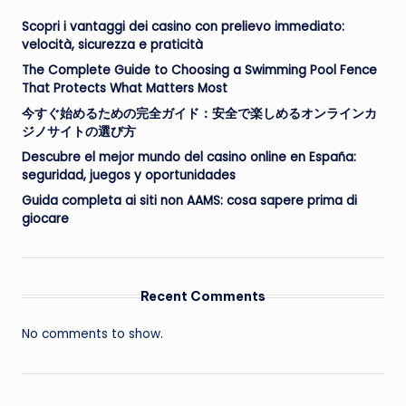
Scopri i vantaggi dei casino con prelievo immediato:
velocità, sicurezza e praticità
The Complete Guide to Choosing a Swimming Pool Fence
That Protects What Matters Most
今すぐ始めるための完全ガイド：安全で楽しめるオンラインカ
ジノサイトの選び方
Descubre el mejor mundo del casino online en España:
seguridad, juegos y oportunidades
Guida completa ai siti non AAMS: cosa sapere prima di
giocare
Recent Comments
No comments to show.