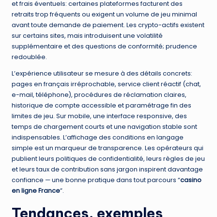
et frais éventuels: certaines plateformes facturent des
retraits trop fréquents ou exigent un volume de jeu minimal
avant toute demande de paiement. Les crypto-actifs existent
sur certains sites, mais introduisent une volatilité
supplémentaire et des questions de conformité; prudence
redoublée.
L’expérience utilisateur se mesure à des détails concrets:
pages en français irréprochable, service client réactif (chat,
e-mail, téléphone), procédures de réclamation claires,
historique de compte accessible et paramétrage fin des
limites de jeu. Sur mobile, une interface responsive, des
temps de chargement courts et une navigation stable sont
indispensables. L’affichage des conditions en langage
simple est un marqueur de transparence. Les opérateurs qui
publient leurs politiques de confidentialité, leurs règles de jeu
et leurs taux de contribution sans jargon inspirent davantage
confiance — une bonne pratique dans tout parcours “
casino
en ligne France
”.
Tendances, exemples