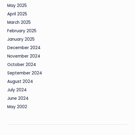
May 2025
April 2025
March 2025
February 2025
January 2025
December 2024
November 2024
October 2024
September 2024
August 2024
July 2024
June 2024
May 2002