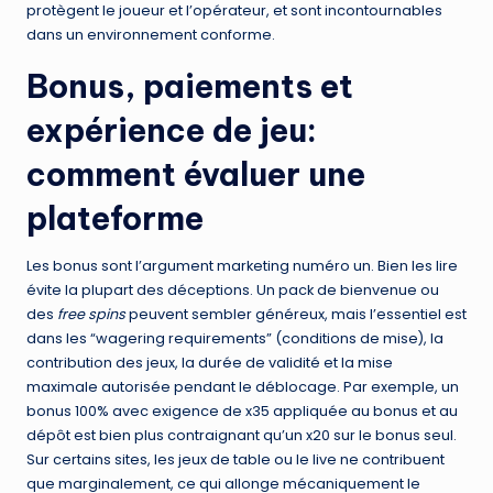
protègent le joueur et l’opérateur, et sont incontournables
dans un environnement conforme.
Bonus, paiements et
expérience de jeu:
comment évaluer une
plateforme
Les bonus sont l’argument marketing numéro un. Bien les lire
évite la plupart des déceptions. Un pack de bienvenue ou
des
free spins
peuvent sembler généreux, mais l’essentiel est
dans les “wagering requirements” (conditions de mise), la
contribution des jeux, la durée de validité et la mise
maximale autorisée pendant le déblocage. Par exemple, un
bonus 100% avec exigence de x35 appliquée au bonus et au
dépôt est bien plus contraignant qu’un x20 sur le bonus seul.
Sur certains sites, les jeux de table ou le live ne contribuent
que marginalement, ce qui allonge mécaniquement le