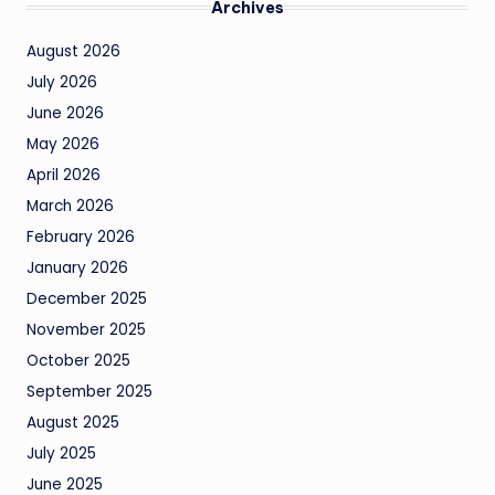
Archives
August 2026
July 2026
June 2026
May 2026
April 2026
March 2026
February 2026
January 2026
December 2025
November 2025
October 2025
September 2025
August 2025
July 2025
June 2025