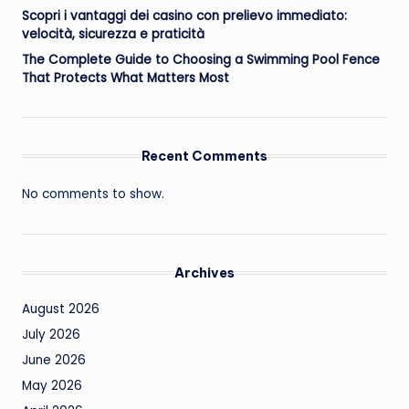
Scopri i vantaggi dei casino con prelievo immediato:
velocità, sicurezza e praticità
The Complete Guide to Choosing a Swimming Pool Fence
That Protects What Matters Most
Recent Comments
No comments to show.
Archives
August 2026
July 2026
June 2026
May 2026