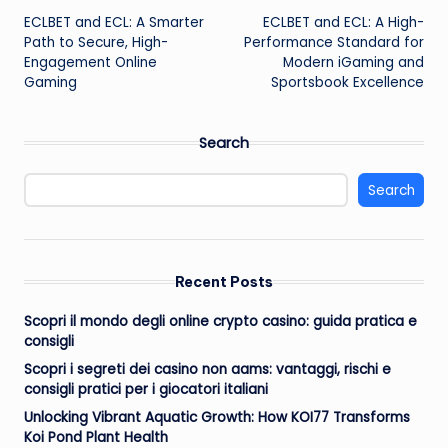
ECLBET and ECL: A Smarter
ECLBET and ECL: A High-
navigation
Path to Secure, High-
Performance Standard for
Engagement Online
Modern iGaming and
Gaming
Sportsbook Excellence
Search
Search
Recent Posts
Scopri il mondo degli online crypto casino: guida pratica e
consigli
Scopri i segreti dei casino non aams: vantaggi, rischi e
consigli pratici per i giocatori italiani
Unlocking Vibrant Aquatic Growth: How KOI77 Transforms
Koi Pond Plant Health