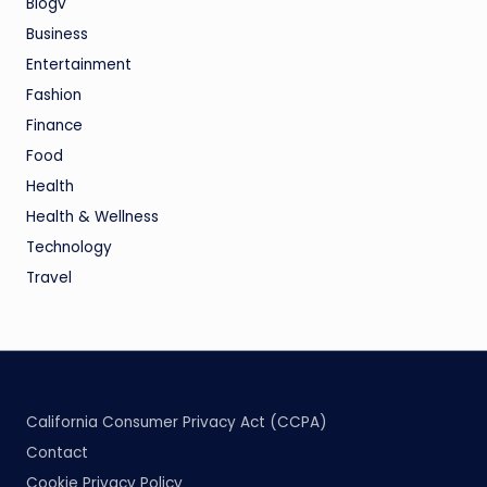
Blogv
Business
Entertainment
Fashion
Finance
Food
Health
Health & Wellness
Technology
Travel
California Consumer Privacy Act (CCPA)
Contact
Cookie Privacy Policy