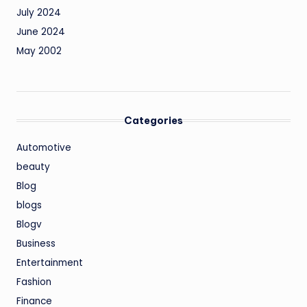
July 2024
June 2024
May 2002
Categories
Automotive
beauty
Blog
blogs
Blogv
Business
Entertainment
Fashion
Finance