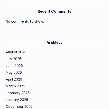
Recent Comments
No comments to show.
Archives
August 2026
July 2026
June 2026
May 2026
April 2026
March 2026
February 2026
January 2026
December 2025