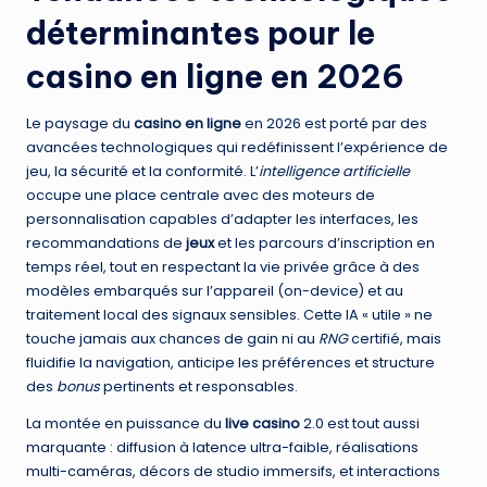
déterminantes pour le
casino en ligne en 2026
Le paysage du
casino en ligne
en 2026 est porté par des
avancées technologiques qui redéfinissent l’expérience de
jeu, la sécurité et la conformité. L’
intelligence artificielle
occupe une place centrale avec des moteurs de
personnalisation capables d’adapter les interfaces, les
recommandations de
jeux
et les parcours d’inscription en
temps réel, tout en respectant la vie privée grâce à des
modèles embarqués sur l’appareil (on-device) et au
traitement local des signaux sensibles. Cette IA « utile » ne
touche jamais aux chances de gain ni au
RNG
certifié, mais
fluidifie la navigation, anticipe les préférences et structure
des
bonus
pertinents et responsables.
La montée en puissance du
live casino
2.0 est tout aussi
marquante : diffusion à latence ultra-faible, réalisations
multi-caméras, décors de studio immersifs, et interactions