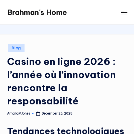
Brahman's Home
Skip
Spiritual
to
and
content
secular:
exploring
it
Posted
Blog
all
in
Casino en ligne 2026 :
l’année où l’innovation
rencontre la
responsabilité
AmaliaMJones
December 26, 2025
Posted
by
Tendances technologiques