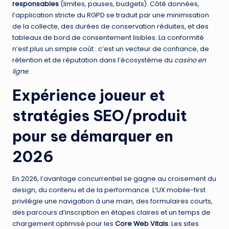
responsables
(limites, pauses, budgets). Côté données,
l’application stricte du RGPD se traduit par une minimisation
de la collecte, des durées de conservation réduites, et des
tableaux de bord de consentement lisibles. La conformité
n’est plus un simple coût : c’est un vecteur de confiance, de
rétention et de réputation dans l’écosystème du
casino en
ligne
.
Expérience joueur et
stratégies SEO/produit
pour se démarquer en
2026
En 2026, l’avantage concurrentiel se gagne au croisement du
design, du contenu et de la performance. L’UX mobile-first
privilégie une navigation à une main, des formulaires courts,
des parcours d’inscription en étapes claires et un temps de
chargement optimisé pour les
Core Web Vitals
. Les sites