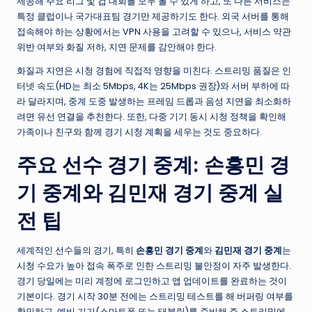
제공해 주요 리그 및 컵 대회를 모두 볼 수 있게 하고, 또 다른 서비스는
특정 클럽이나 국가대표팀 경기만 제공하기도 한다. 외국 서버를 통해
접속해야 하는 상황에서는 VPN 사용을 고려할 수 있으나, 서비스 약관
위반 여부와 화질 저하, 지연 문제를 감안해야 한다.
화질과 지연은 시청 경험에 직접적 영향을 미친다. 스트리밍 품질은 인
터넷 속도(HD는 최소 5Mbps, 4K는 25Mbps 권장)와 서버 부하에 따
라 달라지며, 중계 도중 발생하는 프레임 드롭과 음성 지연을 최소화하
려면 유선 연결을 추천한다. 또한, 다중 기기 동시 시청 정책을 확인해
가족이나 친구와 함께 경기 시청 계획을 세우는 것도 중요하다.
주요 선수 경기 중계:
손흥민 경
기 중계
와
김민재 경기 중계
실
전 팁
세계적인 선수들의 경기, 특히
손흥민 경기 중계
와
김민재 경기 중계
는
시청 수요가 높아 접속 폭주로 인한 스트리밍 불안정이 자주 발생한다.
경기 당일에는 미리 계정에 로그인하고 앱 업데이트를 완료하는 것이
기본이다. 경기 시작 30분 전에는 스트리밍 테스트를 해 버퍼링 여부를
확인하고, 예비 기기(스마트폰 또는 태블릿)를 준비해 주 스트리밍에