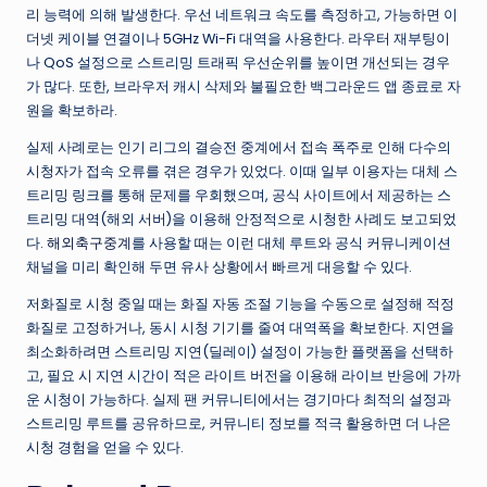
리 능력에 의해 발생한다. 우선 네트워크 속도를 측정하고, 가능하면 이
더넷 케이블 연결이나 5GHz Wi-Fi 대역을 사용한다. 라우터 재부팅이
나 QoS 설정으로 스트리밍 트래픽 우선순위를 높이면 개선되는 경우
가 많다. 또한, 브라우저 캐시 삭제와 불필요한 백그라운드 앱 종료로 자
원을 확보하라.
실제 사례로는 인기 리그의 결승전 중계에서 접속 폭주로 인해 다수의
시청자가 접속 오류를 겪은 경우가 있었다. 이때 일부 이용자는 대체 스
트리밍 링크를 통해 문제를 우회했으며, 공식 사이트에서 제공하는 스
트리밍 대역(해외 서버)을 이용해 안정적으로 시청한 사례도 보고되었
다.
해외축구중계
를 사용할 때는 이런 대체 루트와 공식 커뮤니케이션
채널을 미리 확인해 두면 유사 상황에서 빠르게 대응할 수 있다.
저화질로 시청 중일 때는 화질 자동 조절 기능을 수동으로 설정해 적정
화질로 고정하거나, 동시 시청 기기를 줄여 대역폭을 확보한다. 지연을
최소화하려면 스트리밍 지연(딜레이) 설정이 가능한 플랫폼을 선택하
고, 필요 시 지연 시간이 적은 라이트 버전을 이용해 라이브 반응에 가까
운 시청이 가능하다. 실제 팬 커뮤니티에서는 경기마다 최적의 설정과
스트리밍 루트를 공유하므로, 커뮤니티 정보를 적극 활용하면 더 나은
시청 경험을 얻을 수 있다.