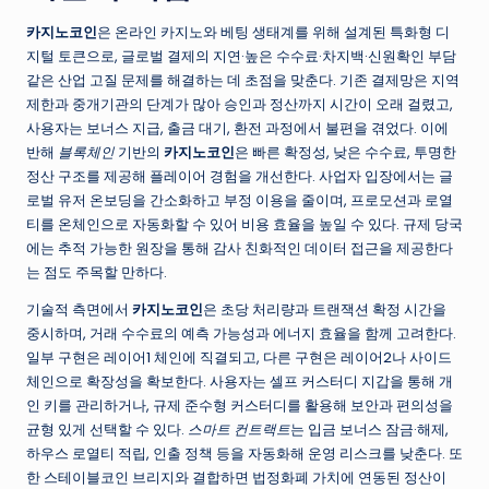
카지노코인
은 온라인 카지노와 베팅 생태계를 위해 설계된 특화형 디
지털 토큰으로, 글로벌 결제의 지연·높은 수수료·차지백·신원확인 부담
같은 산업 고질 문제를 해결하는 데 초점을 맞춘다. 기존 결제망은 지역
제한과 중개기관의 단계가 많아 승인과 정산까지 시간이 오래 걸렸고,
사용자는 보너스 지급, 출금 대기, 환전 과정에서 불편을 겪었다. 이에
반해
블록체인
기반의
카지노코인
은 빠른 확정성, 낮은 수수료, 투명한
정산 구조를 제공해 플레이어 경험을 개선한다. 사업자 입장에서는 글
로벌 유저 온보딩을 간소화하고 부정 이용을 줄이며, 프로모션과 로열
티를 온체인으로 자동화할 수 있어 비용 효율을 높일 수 있다. 규제 당국
에는 추적 가능한 원장을 통해 감사 친화적인 데이터 접근을 제공한다
는 점도 주목할 만하다.
기술적 측면에서
카지노코인
은 초당 처리량과 트랜잭션 확정 시간을
중시하며, 거래 수수료의 예측 가능성과 에너지 효율을 함께 고려한다.
일부 구현은 레이어1 체인에 직결되고, 다른 구현은 레이어2나 사이드
체인으로 확장성을 확보한다. 사용자는 셀프 커스터디 지갑을 통해 개
인 키를 관리하거나, 규제 준수형 커스터디를 활용해 보안과 편의성을
균형 있게 선택할 수 있다.
스마트 컨트랙트
는 입금 보너스 잠금·해제,
하우스 로열티 적립, 인출 정책 등을 자동화해 운영 리스크를 낮춘다. 또
한 스테이블코인 브리지와 결합하면 법정화폐 가치에 연동된 정산이