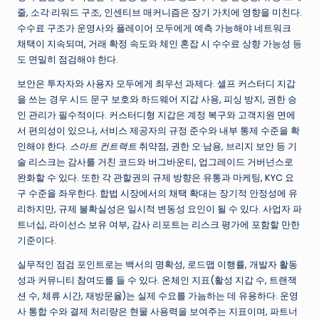
줄, 소각·리워드 구조, 인센티브 매커니즘은 장기 가치에 영향을 미친다.
수수료 구조가 운영사와 플레이어 모두에게 예측 가능해야 네트워크
채택이 지속되며, 거래 확정 속도와 체인 혼잡 시 수수료 상향 가능성 등
도 면밀히 점검해야 한다.
보안은 투자자와 사용자 모두에게 최우선 과제다. 셀프 커스터디 지갑
을 쓰는 경우 시드 문구 보호와 하드웨어 지갑 사용, 피싱 방지, 권한 승
인 관리가 필수적이다. 커스터디형 지갑은 계정 복구와 고객지원 면에
서 편의성이 있으나, 서비스 제공자의 규정 준수와 내부 통제 수준을 확
인해야 한다.
스마트 컨트랙트
취약점, 권한 오·남용, 브리지 보안 등 기
술 리스크는 감사를 거친 코드와 버그바운티, 업그레이드 거버넌스로
완화할 수 있다. 또한 각 관할권의 규제 방향은 유통과 마케팅, KYC 요
구 수준을 좌우한다. 합법 시장에서의 채택 확대는 장기적 안정성에 유
리하지만, 규제 불확실성은 일시적 변동성 요인이 될 수 있다. 사업자 파
트너십, 라이선스 보유 여부, 감사 리포트는 리스크 평가에 포함할 만한
기준이다.
실무적인 점검 포인트로는 백서의 명확성, 로드맵 이행률, 개발자 활동
성과 커뮤니티 참여도를 들 수 있다. 온체인 지표(활성 지갑 수, 트랜잭
션 수, 체류 시간, 재방문율)는 실제 수요를 가늠하는 데 유용하다. 운영
사 통합 수와 결제 처리량은 현물 사용력을 보여주는 지표이며, 파트너