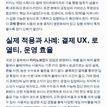
카지노·게임 스튜디오·결제 게이트웨이와의 기술 통합 범위가 넓을수
록 네트워크 효과가 커진다. 토큰 분배의 공정성과 거버넌스 투명성도
중요하다. 핵심 의사결정(수수료, 인센티브, 리워드 정책)을 커뮤니티
가 검증 가능한 방식으로 기록하고 집행하는지 확인해야 한다. 무엇보
다
규제 준수
와 사용자 보호 원칙이 명문화되어 있고 집행 이력이 축적
될수록 장기 신뢰가 쌓인다.
실제 적용과 사례: 결제 UX, 로
열티, 운영 효율
국경 간 결제에서
카지노코인
의 장점은 분명하다. 예를 들어 해외 플랫
폼에서 플레이하는 사용자는 기존 카드 결제나 송금으로는 승인 실패,
환불 지연, 높은 수수료로 불편을 겪기 쉽다.
블록체인
결제를 통하면 입
금 확정이 수초~수분 내에 이뤄져 플레이 대기 시간이 줄고, 거래 명세
가 온체인에 남아 분쟁 소지가 감소한다. 운영사 입장에서는 차지백 리
스크가 사실상 제거되고, 거래 수수료가 예측 가능해 정산 관리가 단순
화된다. 또한 자동화된 보너스 컨트랙트로 리스크 기반 한도·베팅 요건·
출금 가능 시점이 코드로 집행되어, 고객 응대 비용과 오류를 크게 낮출
수 있다. 사용자는 일관된 지갑 경험을 통해 다양한 게임 타이틀을 매끄