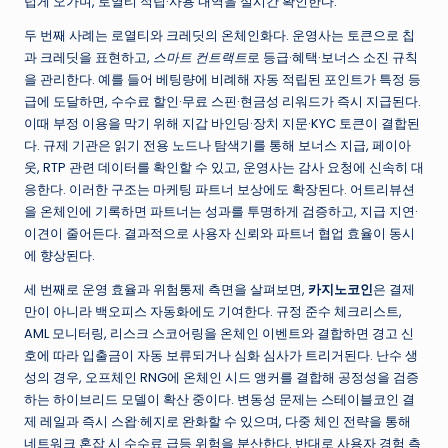
럽게 오가며, 로열티 적립·사용 내역을 실시간 확인한다.
두 번째 사례는 로열티와 크레딧의 온체인화다. 운영사는 토큰으로 칩
과 크레딧을 표현하고,
스마트 컨트랙트
로 등급·혜택·보너스 소진 규칙
을 관리한다. 예를 들어 베팅량에 비례해 자동 적립된 포인트가 특정 등
급에 도달하면, 수수료 할인·무료 스핀·현금성 리워드가 즉시 지급된다.
이때 부정 이용을 막기 위해 지갑 바인딩·장치 지문·KYC 토큰이 결합된
다. 규제 기관은 읽기 전용 노드나 탐색기를 통해 보너스 지급, 페이아
웃, RTP 관련 데이터를 확인할 수 있고, 운영사는 감사 요청에 신속히 대
응한다. 이러한 구조는 마케팅 파트너 보상에도 확장된다. 어트리뷰션
을 온체인에 기록하면 파트너는 성과를 투명하게 검증하고, 지급 지연·
이견이 줄어든다. 결과적으로 사용자 신뢰와 파트너 협업 효율이 동시
에 향상된다.
세 번째로 운영 효율과 위험통제 측면을 살펴보면,
카지노코인
은 결제
만이 아니라 백오피스 자동화에도 기여한다. 규정 준수 체크리스트,
AML 모니터링, 리스크 스코어링을 온체인 이벤트와 결합하면 경고 신
호에 따라 입출금이 자동 보류되거나 심화 심사가 트리거된다. 난수 생
성의 경우, 오프체인 RNG에 온체인 시드 앵커를 결합해 공정성을 검증
하는 하이브리드 모델이 확산 중이다. 변동성 문제는 스테이블코인 결
제 레일과 즉시 스왑·헤지로 완화할 수 있으며, 다중 체인 전략을 통해
네트워크 혼잡 시 수수료 급등 위험을 분산한다. 반대로 사용자 경험 측