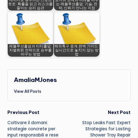
데이터로 승부하는 스포츠
포커의 현재와 미래를 바꾸
토토: 확률을 읽고 리스크를
는 레볼루션홀덤: 기술, 전
줄이는 승리 습관
략, 신뢰가 만나는 지점
레볼루션홀덤과 티티홀덤:
해외축구 중계 완벽 가이드:
차별화된 전략으로 승부를
실시간으로 놓치지 않는 방
바꾸는 방법
법
AmaliaMJones
View All Posts
Post
Previous Post
Next Post
Coltivare il domani:
Stop Leaks Fast: Expert
navigation
strategie concrete per
Strategies for Lasting
input responsabili e rese
Shower Tray Repair