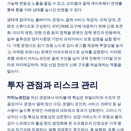
가능해 변동성 노출을 줄일 수 있고, 오라클과 결제 게이트웨이 연계를
통해 환율·거래 상태를 실시간 반영할 수 있다.
생태계 참여자는 플레이어, 운영사, 결제 서비스 제공자, 규제 당국, 콘
텐츠 스튜디오로 구성된다.
KYC/AML
요구에 대응하기 위해 신원 토큰
화, 지리적 제한, 연령 인증 등의 정책을 온체인 정책 엔진과 연동하며,
일부 솔루션은 영지식증명 기반의 프라이버시 보호 검증을 실험 중이
다. 가맹 운영사는 읽기 전용 노드로 감사 로그를 제공해 투명성을 높이
고, 마케팅 파트너는 온체인 어트리뷰션으로 성과를 검증한다. 이러한
흐름 속에서
카지노코인
은 결제 수단을 넘어 규제 친화적 디지털 인프
라로 자리매김하며, 게임 산업 전반의 신뢰 구조를 재설계하는 역할을
맡는다.
투자 관점과 리스크 관리
카지노코인
을 자산 관점에서 바라볼 때 핵심은 유틸리티와 수요의 연
결성이다. 운영사 결제·정산 수단, 로열티 포인트, 서비스 크레딧 등 실
사용이 늘수록 온체인 거래량과 네트워크 효과가 강화된다. 그러나 가
상자산 시장 특성상 변동성은 상존한다. 상장 거래소의 수·유동성 풀의
깊이·스프레드와 출금 한도·법정화폐 온·오프램프의 안정성은 가격 형
성과 접근성에 직결된다. 발행 경제학도 중요하다. 총 발행량, 유통 스케