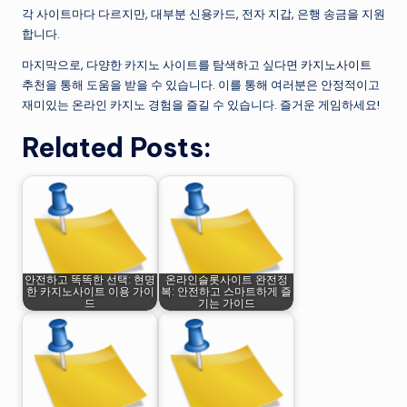
각 사이트마다 다르지만, 대부분 신용카드, 전자 지갑, 은행 송금을 지원
합니다.
마지막으로, 다양한 카지노 사이트를 탐색하고 싶다면
카지노사이트
추천
을 통해 도움을 받을 수 있습니다. 이를 통해 여러분은 안정적이고
재미있는 온라인 카지노 경험을 즐길 수 있습니다. 즐거운 게임하세요!
Related Posts:
안전하고 똑똑한 선택: 현명
온라인슬롯사이트 완전정
한 카지노사이트 이용 가이
복: 안전하고 스마트하게 즐
드
기는 가이드