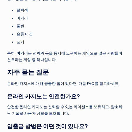
블랙잭
바카라
룰렛
슬롯 머신
포커
특히,
바카라
는 전략과 운을 동시에 요구하는 게임으로 많은 사람들이
선호하는 게임 중 하나입니다.
자주 묻는 질문
온라인 카지노에 대해 궁금한 점이 있다면, 다음 FAQ를 참고하세요.
온라인 카지노는 안전한가요?
안전한 온라인 카지노는 신뢰할 수 있는 라이선스를 보유하고, 암호화
된 기술로 사용자 정보를 보호합니다.
입출금 방법은 어떤 것이 있나요?