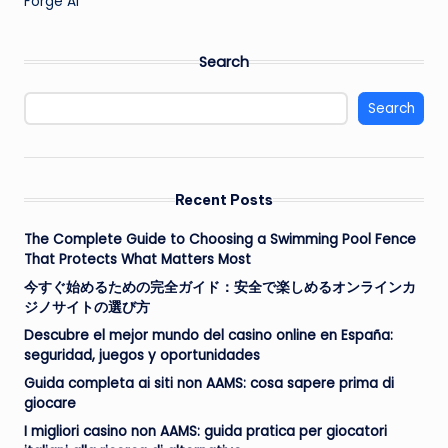
Forge AI
Search
Search
Recent Posts
The Complete Guide to Choosing a Swimming Pool Fence
That Protects What Matters Most
今すぐ始めるための完全ガイド：安全で楽しめるオンラインカ
ジノサイトの選び方
Descubre el mejor mundo del casino online en España:
seguridad, juegos y oportunidades
Guida completa ai siti non AAMS: cosa sapere prima di
giocare
I migliori casino non AAMS: guida pratica per giocatori