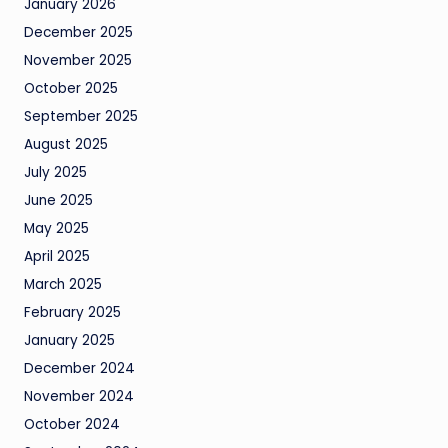
January 2026
December 2025
November 2025
October 2025
September 2025
August 2025
July 2025
June 2025
May 2025
April 2025
March 2025
February 2025
January 2025
December 2024
November 2024
October 2024