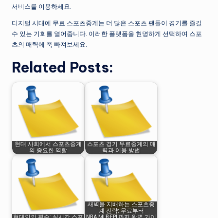
서비스를 이용하세요.
디지털 시대에 무료 스포츠중계는 더 많은 스포츠 팬들이 경기를 즐길
수 있는 기회를 열어줍니다. 이러한 플랫폼을 현명하게 선택하여 스포
츠의 매력에 푹 빠져보세요.
Related Posts:
현대 사회에서 스포츠중계
스포츠 경기 무료중계의 매
의 중요한 역할
력과 이용 방법
새벽을 지배하는 스포츠중
계 전략: 무료부터
현대인의 필수: 실시간 스포
NBA·MLB·EPL까지 완벽 가이