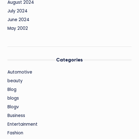
August 2024
July 2024
June 2024
May 2002
Categories
Automotive
beauty
Blog
blogs
Blogv
Business
Entertainment
Fashion