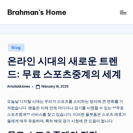
Brahman's Home
Skip
Spiritual
to
and
content
secular:
exploring
it
Posted
Blog
all
in
온라인 시대의 새로운 트렌
드: 무료 스포츠중계의 세계
AmaliaMJones
February 16, 2025
Posted
by
오늘날 디지털 시대는 우리가 스포츠를 소비하는 방식에 큰 변화를 가
져왔습니다. 팬들은 이제 언제 어디서나 경기를 시청할 수 있는 **무료
스포츠중계** 서비스를 찾고 있습니다. 이러한 플랫폼은 스포츠 애호가
들에게 매우 유용하며, 특히 해외 경기 시청에 큰 도움이 됩니다.