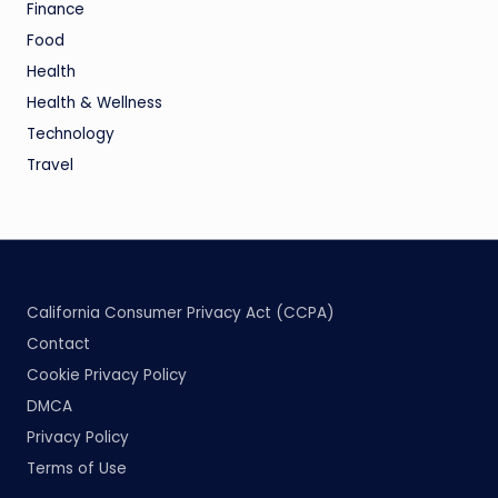
Finance
Food
Health
Health & Wellness
Technology
Travel
California Consumer Privacy Act (CCPA)
Contact
Cookie Privacy Policy
DMCA
Privacy Policy
Terms of Use