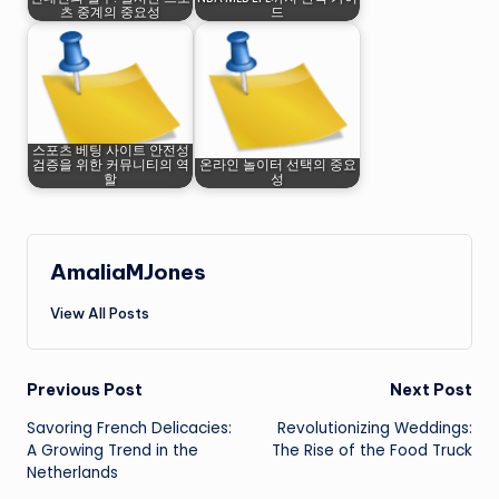
츠 중계의 중요성
드
스포츠 베팅 사이트 안전성
검증을 위한 커뮤니티의 역
온라인 놀이터 선택의 중요
할
성
AmaliaMJones
View All Posts
Post
Previous Post
Next Post
Savoring French Delicacies:
Revolutionizing Weddings:
navigation
A Growing Trend in the
The Rise of the Food Truck
Netherlands