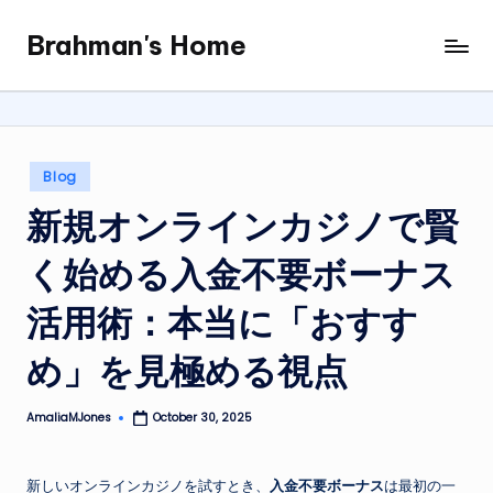
Brahman's Home
Skip
Spiritual
to
and
content
secular:
exploring
it
Posted
Blog
all
in
新規オンラインカジノで賢
く始める入金不要ボーナス
活用術：本当に「おすす
め」を見極める視点
AmaliaMJones
October 30, 2025
Posted
by
新しいオンラインカジノを試すとき、
入金不要ボーナス
は最初の一