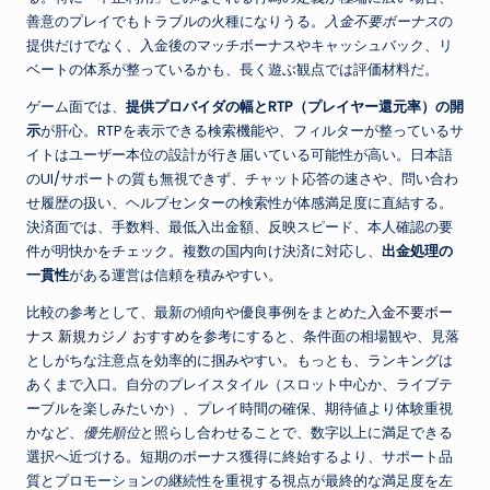
善意のプレイでもトラブルの火種になりうる。
入金不要ボーナス
の
提供だけでなく、入金後のマッチボーナスやキャッシュバック、リ
ベートの体系が整っているかも、長く遊ぶ観点では評価材料だ。
ゲーム面では、
提供プロバイダの幅とRTP（プレイヤー還元率）の開
示
が肝心。RTPを表示できる検索機能や、フィルターが整っているサ
イトはユーザー本位の設計が行き届いている可能性が高い。日本語
のUI/サポートの質も無視できず、チャット応答の速さや、問い合わ
せ履歴の扱い、ヘルプセンターの検索性が体感満足度に直結する。
決済面では、手数料、最低入出金額、反映スピード、本人確認の要
件が明快かをチェック。複数の国内向け決済に対応し、
出金処理の
一貫性
がある運営は信頼を積みやすい。
比較の参考として、最新の傾向や優良事例をまとめた
入金不要ボー
ナス 新規カジノ おすすめ
を参考にすると、条件面の相場観や、見落
としがちな注意点を効率的に掴みやすい。もっとも、ランキングは
あくまで入口。自分のプレイスタイル（スロット中心か、ライブテ
ーブルを楽しみたいか）、プレイ時間の確保、期待値より体験重視
かなど、
優先順位
と照らし合わせることで、数字以上に満足できる
選択へ近づける。短期のボーナス獲得に終始するより、サポート品
質とプロモーションの継続性を重視する視点が最終的な満足度を左