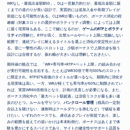
WRなし・最低出金額$50」。Dは一見魅力的だが、最低出金額に届
くまでの道のりが長い設計で、実質的には追加入金や長期プレイが
前提になる可能性がある。CはWRが重いものの、
ボーナス消化の戦
略幅
（対象スロットの選択やボラティリティ調整）によっては上限
に届く現実味もある。ここで鍵になるのが、
ゲームのRTPとボラティ
リティ
の理解だ。RTPが高く、出禁ルールやベット上限に抵触しない
範囲で、連続プレイに耐えるタイトルを選ぶと消化の安定性が上が
る。逆に一撃性の高いスロットは、少額ボーナスで
上限出金
を狙う
設計には合致するが、振れ幅が大きい点は理解しておきたい。
期待値の観点では、「WR×寄与率×RTP×ベット上限」の組み合わせ
が実行可能性を左右する。たとえばWR30倍で寄与100%のスロット
に限定され、RTP97%前後のタイトルが選べるなら、期限内に消化す
る現実味は高い。一方、WRが軽くても寄与率が50%に制限されてい
れば、実質WR60倍相当となり、計画の見直しが必要になる。また、
ボーナス消化中の「最大ベット額超過」は没収リスクが最も多い違
反のひとつ。ルールを守りつつ、
バンクロール管理
（残高の一定割
合以上を賭けない、連敗時はクールダウンを挟むなど）で破綻を避
けたい。いずれのケースでも、
責任あるプレイ
が前提であり、楽し
みの範囲を超えての追いかけは本末転倒だ。ボーナスはあくまで体
験を豊かにするスパイスであり、サイトの健全性やサポート品質を