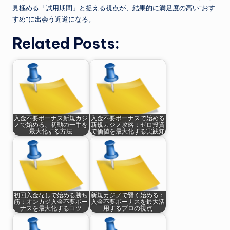
見極める「試用期間」と捉える視点が、結果的に満足度の高い“おす
すめ”に出会う近道になる。
Related Posts:
入金不要ボーナス新規カジ
入金不要ボーナスで始める
ノで始める、初動の一手を
新規カジノ攻略：ゼロ投資
最大化する方法
で価値を最大化する実践知
初回入金なしで始める勝ち
新規カジノで賢く始める：
筋：オンカジ入金不要ボー
入金不要ボーナスを最大活
ナスを最大化するコツ
用するプロの視点