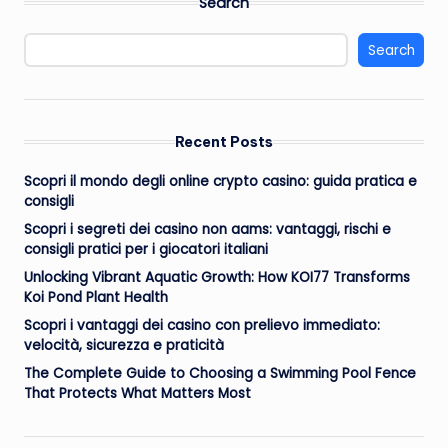
Search
Search
Recent Posts
Scopri il mondo degli online crypto casino: guida pratica e
consigli
Scopri i segreti dei casino non aams: vantaggi, rischi e
consigli pratici per i giocatori italiani
Unlocking Vibrant Aquatic Growth: How KOI77 Transforms
Koi Pond Plant Health
Scopri i vantaggi dei casino con prelievo immediato:
velocità, sicurezza e praticità
The Complete Guide to Choosing a Swimming Pool Fence
That Protects What Matters Most