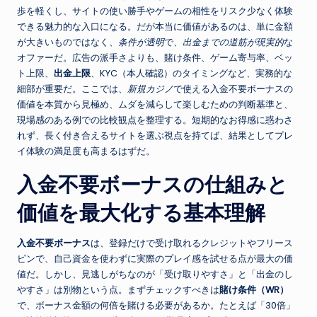
歩を軽くし、サイトの使い勝手やゲームの相性をリスク少なく体験
できる魅力的な入口になる。だが本当に価値があるのは、単に金額
が大きいものではなく、
条件が透明
で、
出金までの道筋が現実的
な
オファーだ。広告の派手さよりも、賭け条件、ゲーム寄与率、ベッ
ト上限、
出金上限
、KYC（本人確認）のタイミングなど、実務的な
細部が重要だ。ここでは、
新規カジノ
で使える入金不要ボーナスの
価値を本質から見極め、ムダを減らして楽しむための判断基準と、
現場感のある例での比較観点を整理する。短期的なお得感に惑わさ
れず、長く付き合えるサイトを選ぶ視点を持てば、結果としてプレ
イ体験の満足度も高まるはずだ。
入金不要ボーナスの仕組みと
価値を最大化する基本理解
入金不要ボーナス
は、登録だけで受け取れるクレジットやフリース
ピンで、自己資金を使わずに実際のプレイ感を試せる点が最大の価
値だ。しかし、見逃しがちなのが「受け取りやすさ」と「出金のし
やすさ」は別物という点。まずチェックすべきは
賭け条件（WR）
で、ボーナス金額の何倍を賭ける必要があるか。たとえば「30倍」