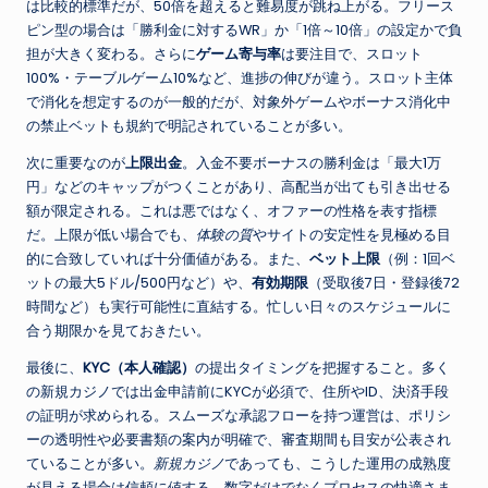
は比較的標準だが、50倍を超えると難易度が跳ね上がる。フリース
ピン型の場合は「勝利金に対するWR」か「1倍～10倍」の設定かで負
担が大きく変わる。さらに
ゲーム寄与率
は要注目で、スロット
100%・テーブルゲーム10%など、進捗の伸びが違う。スロット主体
で消化を想定するのが一般的だが、対象外ゲームやボーナス消化中
の禁止ベットも規約で明記されていることが多い。
次に重要なのが
上限出金
。入金不要ボーナスの勝利金は「最大1万
円」などのキャップがつくことがあり、高配当が出ても引き出せる
額が限定される。これは悪ではなく、オファーの性格を表す指標
だ。上限が低い場合でも、
体験の質
やサイトの安定性を見極める目
的に合致していれば十分価値がある。また、
ベット上限
（例：1回ベ
ットの最大5ドル/500円など）や、
有効期限
（受取後7日・登録後72
時間など）も実行可能性に直結する。忙しい日々のスケジュールに
合う期限かを見ておきたい。
最後に、
KYC（本人確認）
の提出タイミングを把握すること。多く
の新規カジノでは出金申請前にKYCが必須で、住所やID、決済手段
の証明が求められる。スムーズな承認フローを持つ運営は、ポリシ
ーの透明性や必要書類の案内が明確で、審査期間も目安が公表され
ていることが多い。
新規カジノ
であっても、こうした運用の成熟度
が見える場合は信頼に値する。数字だけでなくプロセスの快適さま