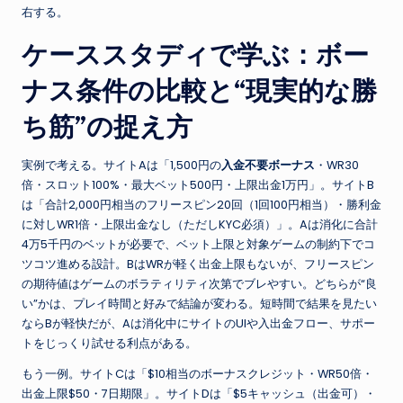
右する。
ケーススタディで学ぶ：ボー
ナス条件の比較と“現実的な勝
ち筋”の捉え方
実例で考える。サイトAは「1,500円の
入金不要ボーナス
・WR30
倍・スロット100%・最大ベット500円・上限出金1万円」。サイトB
は「合計2,000円相当のフリースピン20回（1回100円相当）・勝利金
に対しWR1倍・上限出金なし（ただしKYC必須）」。Aは消化に合計
4万5千円のベットが必要で、ベット上限と対象ゲームの制約下でコ
ツコツ進める設計。BはWRが軽く出金上限もないが、フリースピン
の期待値はゲームのボラティリティ次第でブレやすい。どちらが“良
い”かは、プレイ時間と好みで結論が変わる。短時間で結果を見たい
ならBが軽快だが、Aは消化中にサイトのUIや入出金フロー、サポー
トをじっくり試せる利点がある。
もう一例。サイトCは「$10相当のボーナスクレジット・WR50倍・
出金上限$50・7日期限」。サイトDは「$5キャッシュ（出金可）・