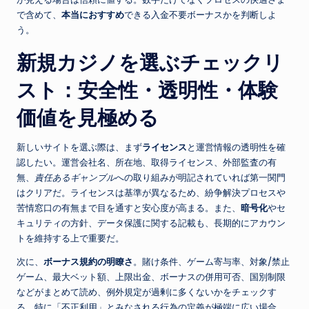
で含めて、
本当におすすめ
できる入金不要ボーナスかを判断しよ
う。
新規カジノを選ぶチェックリ
スト：安全性・透明性・体験
価値を見極める
新しいサイトを選ぶ際は、まず
ライセンス
と運営情報の透明性を確
認したい。運営会社名、所在地、取得ライセンス、外部監査の有
無、
責任あるギャンブル
への取り組みが明記されていれば第一関門
はクリアだ。ライセンスは基準が異なるため、紛争解決プロセスや
苦情窓口の有無まで目を通すと安心度が高まる。また、
暗号化
やセ
キュリティの方針、データ保護に関する記載も、長期的にアカウン
トを維持する上で重要だ。
次に、
ボーナス規約の明瞭さ
。賭け条件、ゲーム寄与率、対象/禁止
ゲーム、最大ベット額、上限出金、ボーナスの併用可否、国別制限
などがまとめて読め、例外規定が過剰に多くないかをチェックす
る。特に「不正利用」とみなされる行為の定義が極端に広い場合、