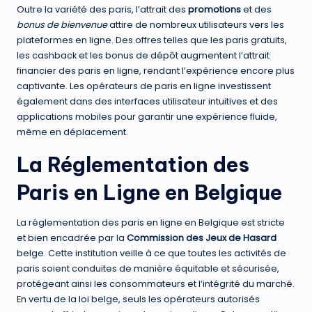
Outre la variété des paris, l’attrait des
promotions
et des
bonus de bienvenue
attire de nombreux utilisateurs vers les
plateformes en ligne. Des offres telles que les paris gratuits,
les cashback et les bonus de dépôt augmentent l’attrait
financier des paris en ligne, rendant l’expérience encore plus
captivante. Les opérateurs de paris en ligne investissent
également dans des interfaces utilisateur intuitives et des
applications mobiles pour garantir une expérience fluide,
même en déplacement.
La Réglementation des
Paris en Ligne en Belgique
La réglementation des paris en ligne en Belgique est stricte
et bien encadrée par la
Commission des Jeux de Hasard
belge. Cette institution veille à ce que toutes les activités de
paris soient conduites de manière équitable et sécurisée,
protégeant ainsi les consommateurs et l’intégrité du marché.
En vertu de la loi belge, seuls les opérateurs autorisés