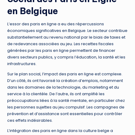
en Belgique
L’essor des paris en ligne a eu des répercussions
économiques significatives en Belgique. Le secteur contribue
substantiellement au revenu national par le biais de taxes et
de redevances associées au jeu. Les recettes fiscales
générées par les paris en ligne permettent de financer
divers secteurs publics, y compris l’éducation, la santé et les
infrastructures.
Sur le plan social, l’impact des paris en ligne est complexe.
D’un côté, ils ont favorisé la création d’emplois, notamment
dans les domaines de la technologie, du marketing et du
service à la clientèle. De l’autre, ils ont amplifié les
préoccupations liées à la santé mentale, en particulier chez
les personnes sujettes au jeu compulsif. Les campagnes de
prévention et d’assistance sont essentielles pour contrôler
ces effets indésirables.
L’intégration des paris en ligne dans la culture belge a