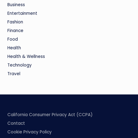
Business
Entertainment
Fashion
Finance
Food
Health
Health & Wellness
Technology
Travel
California Consumer Privacy Act (CCPA)
Contact
Cookie Privacy Policy