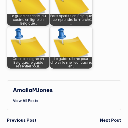
Le guide essentiel du
Paris sportifs en Belgique
casino en ligne en
: comprendre le marché,
Belgique…
…
Casino en ligne en
Le guide ultime pour
Belgique: le guide
choisir le meilleur casino
essentiel pour…
en…
AmaliaMJones
View All Posts
Post
Previous Post
Next Post