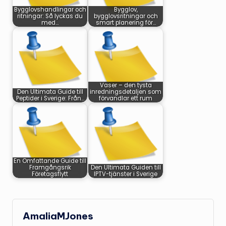
Bygglovshandlingar och
Bygglov,
ritningar: Så lyckas du
bygglovsritningar och
med…
smart planering för…
Vaser – den tysta
Den Ultimata Guide till
inredningsdetaljen som
Peptider i Sverige: Från…
förvandlar ett rum
En Omfattande Guide till
Framgångsrik
Den Ultimata Guiden till
Företagsflytt
IPTV-tjänster i Sverige
AmaliaMJones