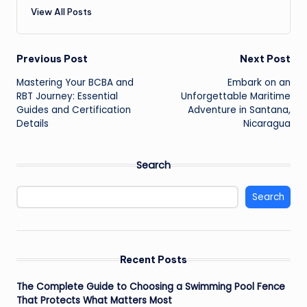
View All Posts
Post
Previous Post
Next Post
Mastering Your BCBA and
Embark on an
navigation
RBT Journey: Essential
Unforgettable Maritime
Guides and Certification
Adventure in Santana,
Details
Nicaragua
Search
Search
Recent Posts
The Complete Guide to Choosing a Swimming Pool Fence
That Protects What Matters Most