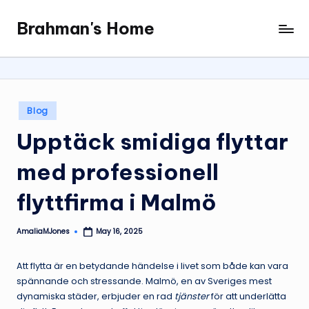
Brahman's Home
Skip
Spiritual
to
and
content
secular:
exploring
it
Posted
Blog
all
in
Upptäck smidiga flyttar
med professionell
flyttfirma i Malmö
AmaliaMJones
May 16, 2025
Posted
by
Att flytta är en betydande händelse i livet som både kan vara
spännande och stressande. Malmö, en av Sveriges mest
dynamiska städer, erbjuder en rad
tjänster
för att underlätta