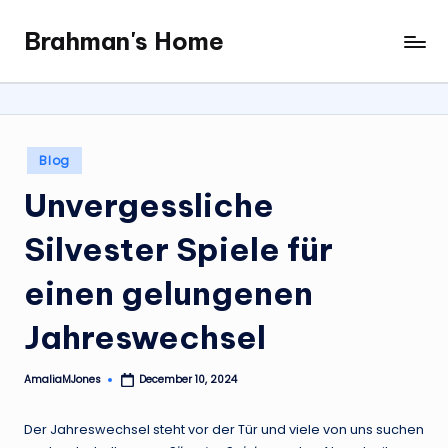
Brahman's Home
Skip
Spiritual
to
and
content
secular:
exploring
it
Posted
Blog
all
in
Unvergessliche
Silvester Spiele für
einen gelungenen
Jahreswechsel
AmaliaMJones
December 10, 2024
Posted
by
Der Jahreswechsel steht vor der Tür und viele von uns suchen