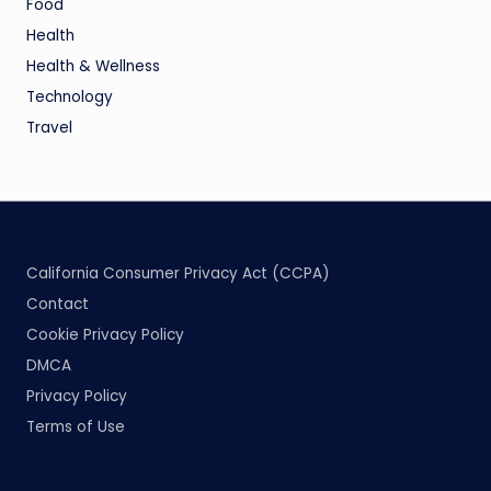
Food
Health
Health & Wellness
Technology
Travel
California Consumer Privacy Act (CCPA)
Contact
Cookie Privacy Policy
DMCA
Privacy Policy
Terms of Use