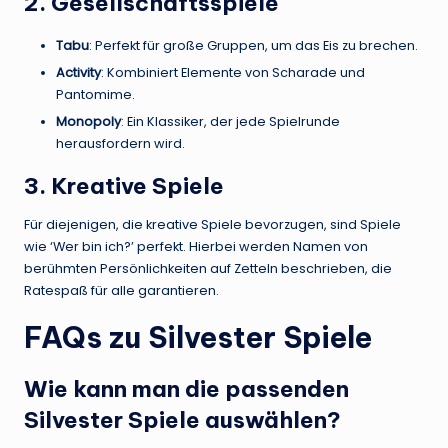
2. Gesellschaftsspiele
Tabu
: Perfekt für große Gruppen, um das Eis zu brechen.
Activity
: Kombiniert Elemente von Scharade und
Pantomime.
Monopoly
: Ein Klassiker, der jede Spielrunde
herausfordern wird.
3. Kreative Spiele
Für diejenigen, die kreative Spiele bevorzugen, sind Spiele
wie ‘Wer bin ich?’ perfekt. Hierbei werden Namen von
berühmten Persönlichkeiten auf Zetteln beschrieben, die
Ratespaß für alle garantieren.
FAQs zu Silvester Spiele
Wie kann man die passenden
Silvester Spiele auswählen?