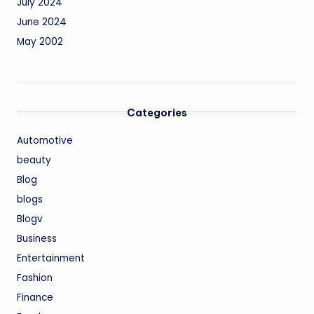
July 2024
June 2024
May 2002
Categories
Automotive
beauty
Blog
blogs
Blogv
Business
Entertainment
Fashion
Finance