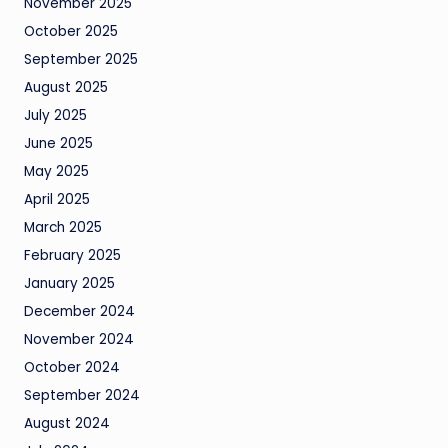
November 2025
October 2025
September 2025
August 2025
July 2025
June 2025
May 2025
April 2025
March 2025
February 2025
January 2025
December 2024
November 2024
October 2024
September 2024
August 2024