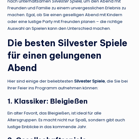
nach unterhaltsamen
Silvester Spiele
, um den Abend mit
Freunden und Familie zu einem unvergesslichen Erlebnis zu
machen. Egal, ob Sie einen geselligen Abend mit Kindern
oder eine lustige Party mit Freunden planen – die richtige
Auswahl an Spielen kann den Unterschied machen.
Die besten Silvester Spiele
für einen gelungenen
Abend
Hier sind einige der beliebtesten
Silvester Spiele
, die Sie bei
Ihrer Feier ins Programm aufnehmen können:
1. Klassiker: Bleigießen
Ein alter Favorit, das Bleigießen, ist ideal für alle
Altersgruppen. Es macht nicht nur Spaß, sondern gibt auch
lustige Einblicke in das kommende Jahr.