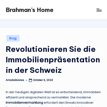
Brahman's Home
Skip
Spiritual
to
and
content
secular:
exploring
it
Posted
Blog
all
in
Revolutionieren Sie die
Immobilienpräsentation
in der Schweiz
AmaliaMJones
October 6, 2024
Posted
by
In der heutigen digitalen Welt ist es entscheidend, Immobilien
effizient und ansprechend zu vermarkten. Die moderne
Immobilienvermarktung
erfordert den Einsatz innovativer