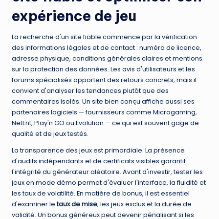
expérience de jeu
La recherche d'un site fiable commence par la vérification
des informations légales et de contact : numéro de licence,
adresse physique, conditions générales claires et mentions
sur la protection des données. Les avis d'utilisateurs et les
forums spécialisés apportent des retours concrets, mais il
convient d'analyser les tendances plutôt que des
commentaires isolés. Un site bien conçu affiche aussi ses
partenaires logiciels — fournisseurs comme Microgaming,
NetEnt, Play'n GO ou Evolution — ce qui est souvent gage de
qualité et de jeux testés.
La transparence des jeux est primordiale. La présence
d'audits indépendants et de certificats visibles garantit
l'intégrité du générateur aléatoire. Avant d'investir, tester les
jeux en mode démo permet d'évaluer l'interface, la fluidité et
les taux de volatilité. En matière de bonus, il est essentiel
d'examiner le
taux de mise
, les jeux exclus et la durée de
validité. Un bonus généreux peut devenir pénalisant si les