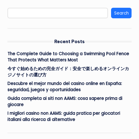
Search
Recent Posts
The Complete Guide to Choosing a Swimming Pool Fence
That Protects What Matters Most
今すぐ始めるための完全ガイド：安全で楽しめるオンラインカ
ジノサイトの選び方
Descubre el mejor mundo del casino online en España:
seguridad, juegos y oportunidades
Guida completa ai siti non AAMS: cosa sapere prima di
giocare
I migliori casino non AAMS: guida pratica per giocatori
italiani alla ricerca di alternative