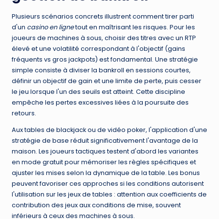
Plusieurs scénarios concrets illustrent comment tirer parti
d'un
casino en ligne
tout en maîtrisant les risques. Pour les
joueurs de machines à sous, choisir des titres avec un RTP
élevé et une volatilité correspondant à l'objectif (gains
fréquents vs gros jackpots) est fondamental. Une stratégie
simple consiste à diviser la bankroll en sessions courtes,
définir un objectif de gain et une limite de perte, puis cesser
le jeu lorsque l'un des seuils est atteint. Cette discipline
empêche les pertes excessives liées à la poursuite des
retours.
Aux tables de blackjack ou de vidéo poker, l'application d'une
stratégie de base réduit significativement l'avantage de la
maison. Les joueurs tactiques testent d'abord les variantes
en mode gratuit pour mémoriser les règles spécifiques et
ajuster les mises selon la dynamique de la table. Les bonus
peuvent favoriser ces approches si les conditions autorisent
l'utilisation sur les jeux de tables : attention aux coefficients de
contribution des jeux aux conditions de mise, souvent
inférieurs à ceux des machines à sous.