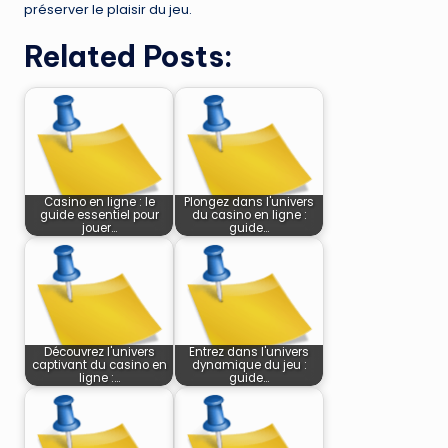
préserver le plaisir du jeu.
Related Posts:
Casino en ligne : le
Plongez dans l'univers
guide essentiel pour
du casino en ligne :
jouer…
guide…
Découvrez l'univers
Entrez dans l'univers
captivant du casino en
dynamique du jeu :
ligne :…
guide…