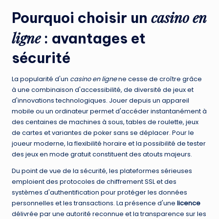
casino en
Pourquoi choisir un
ligne
: avantages et
sécurité
La popularité d'un
casino en ligne
ne cesse de croître grâce
à une combinaison d'accessibilité, de diversité de jeux et
d'innovations technologiques. Jouer depuis un appareil
mobile ou un ordinateur permet d'accéder instantanément à
des centaines de machines à sous, tables de roulette, jeux
de cartes et variantes de poker sans se déplacer. Pour le
joueur moderne, la flexibilité horaire et la possibilité de tester
des jeux en mode gratuit constituent des atouts majeurs.
Du point de vue de la sécurité, les plateformes sérieuses
emploient des protocoles de chiffrement SSL et des
systèmes d'authentification pour protéger les données
personnelles et les transactions. La présence d'une
licence
délivrée par une autorité reconnue et la transparence sur les