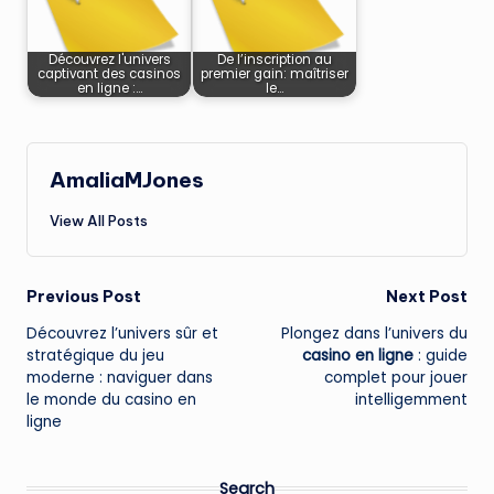
Découvrez l'univers
De l’inscription au
captivant des casinos
premier gain: maîtriser
en ligne :…
le…
AmaliaMJones
View All Posts
Post
Previous Post
Next Post
Découvrez l’univers sûr et
Plongez dans l’univers du
navigation
stratégique du jeu
casino en ligne
: guide
moderne : naviguer dans
complet pour jouer
le monde du casino en
intelligemment
ligne
Search