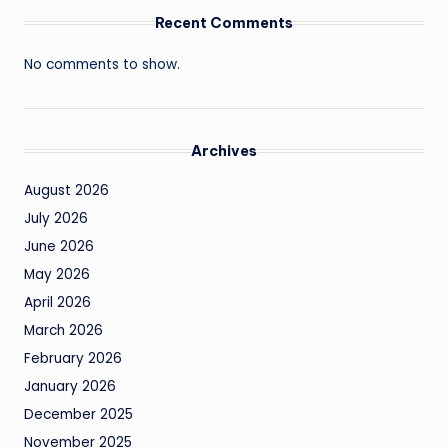
Recent Comments
No comments to show.
Archives
August 2026
July 2026
June 2026
May 2026
April 2026
March 2026
February 2026
January 2026
December 2025
November 2025