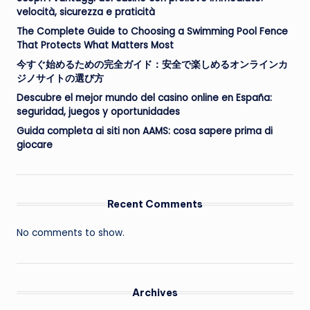
velocità, sicurezza e praticità
The Complete Guide to Choosing a Swimming Pool Fence
That Protects What Matters Most
今すぐ始めるための完全ガイド：安全で楽しめるオンラインカ
ジノサイトの選び方
Descubre el mejor mundo del casino online en España:
seguridad, juegos y oportunidades
Guida completa ai siti non AAMS: cosa sapere prima di
giocare
Recent Comments
No comments to show.
Archives