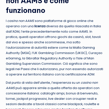
non AAMS e come
funzionano
I
casino non AAMS
sono piattaforme di gioco online che
operano con una
licenza
diversa da quella rilasciata in Italia
dall’ADM, l’ente precedentemente noto come AAMS. In
pratica, questi operatori offrono giochi da casinò, slot, tavoli
dal vivo e spesso anche scommesse, ma sotto
l’autorizzazione di autorità estere come la Malta Gaming
Authority (MGA), l’UK Gambling Commission (UKGC), Curaçao
eGaming, la Gibraltar Regulatory Authority o l’Isle of Man
Gambling Supervision Commission. Ciò significa che sono
legali nei Paesi che li autorizzano, pur non essendo autorizzati
a operare sul territorio italiano con la certificazione ADM.
Dal punto di vista dell’utente, l’esperienza su un
casino non
AAMS
può apparire simile a quella offerta da operatori con
concessione italiana: cataloghi ampi, bonus di benvenuto,
tornei, jackpot progressivi, live dealer con croupier reali e
sezioni dedicate a tavoli classici come blackjack, roulette e