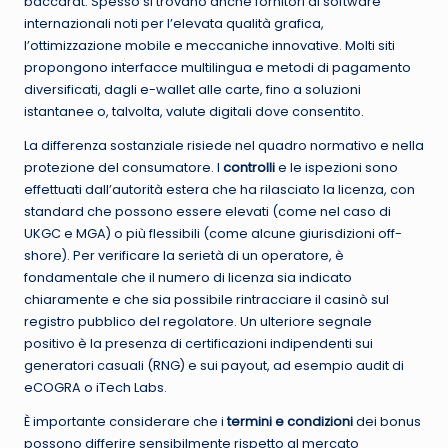
baccarat. Spesso si trovano anche fornitori di software
internazionali noti per l’elevata qualità grafica,
l’ottimizzazione mobile e meccaniche innovative. Molti siti
propongono interfacce multilingua e metodi di pagamento
diversificati, dagli e-wallet alle carte, fino a soluzioni
istantanee o, talvolta, valute digitali dove consentito.
La differenza sostanziale risiede nel quadro normativo e nella
protezione del consumatore. I
controlli
e le ispezioni sono
effettuati dall’autorità estera che ha rilasciato la licenza, con
standard che possono essere elevati (come nel caso di
UKGC e MGA) o più flessibili (come alcune giurisdizioni off-
shore). Per verificare la serietà di un operatore, è
fondamentale che il numero di licenza sia indicato
chiaramente e che sia possibile rintracciare il casinò sul
registro pubblico del regolatore. Un ulteriore segnale
positivo è la presenza di certificazioni indipendenti sui
generatori casuali (RNG) e sui payout, ad esempio audit di
eCOGRA o iTech Labs.
È importante considerare che i
termini e condizioni
dei bonus
possono differire sensibilmente rispetto al mercato