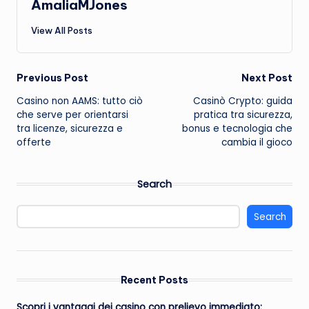
AmaliaMJones
View All Posts
Post
Previous Post
Next Post
Casino non AAMS: tutto ciò
Casinò Crypto: guida
navigation
che serve per orientarsi
pratica tra sicurezza,
tra licenze, sicurezza e
bonus e tecnologia che
offerte
cambia il gioco
Search
Search
Recent Posts
Scopri i vantaggi dei casino con prelievo immediato: