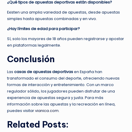
¿Qué tipos de apuestas deportivas están disponibles?
Existen una amplia variedad de apuestas, desde apuestas
simples hasta apuestas combinadas y en vivo.
¿Hay límites de edad para participar?
Sí, solo los mayores de 18 años pueden registrarse y apostar
en plataformas legalmente.
Conclusión
Las
casas de apuestas deportivas
en España han
transformado el consumo del deporte, ofreciendo nuevas
formas de interacción y entretenimiento. Con un marco
regulador sólido, los jugadores pueden disfrutar de una
experiencia de apuestas segura y justa. Para más
información sobre las apuestas y la recreación en línea,
puedes visitar
vianica.com
.
Related Posts: