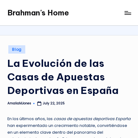
Brahman's Home
Skip
Spiritual
to
and
content
secular:
exploring
it
Posted
Blog
all
in
La Evolución de las
Casas de Apuestas
Deportivas en España
AmaliaMJones
July 22, 2025
Posted
by
En los últimos años, las
casas de apuestas deportivas España
han experimentado un crecimiento notable, convirtiéndose
en un elemento clave dentro del panorama del