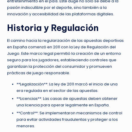
entretenimiento en el país. Este auge no solo se debe a la
pasión indiscutible por el deporte, sino también a la
innovación y accesibilidad de las plataformas digitales.
Historia y Regulación
El camino hacia la regularización de las apuestas deportivas
en España comenzó en 2011 con la Ley de Regulación del
Juego. Este marco legal permitió la creación de un entorno
seguro para los jugadores, estableciendo controles que
garantizan la protección del consumidor y promueven
prácticas de juego responsable.
**Legalización**: La ley de 2011 marcó el inicio de una
era regulada en el sector de las apuestas.
**Licencias**: Las casas de apuestas deben obtener
una licencia para operar legalmente en España.
**Control**: Se implementaron mecanismos de control
para evitar actividades fraudulentas y proteger a los
menores.