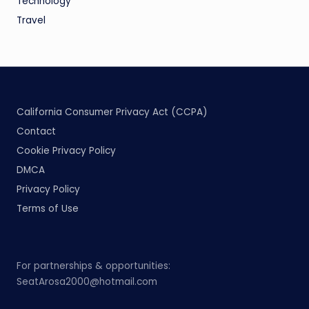
Technology
Travel
California Consumer Privacy Act (CCPA)
Contact
Cookie Privacy Policy
DMCA
Privacy Policy
Terms of Use
For partnerships & opportunities:
SeatArosa2000@hotmail.com