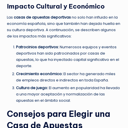
Impacto Cultural y Económico
Las
casas de apuestas deportivas
no solo han influido en la
economía española, sino que también han dejado huella en
su cultura deportiva. A continuación, se describen algunos
de los impactos más significativos:
Patrocinios deportivos:
Numerosos equipos y eventos
deportivos han sido patrocinados por casas de
apuestas, lo que ha inyectado capital significativo en el
deporte.
Crecimiento económico:
El sector ha generado miles
de empleos directos e indirectos en toda España.
Cultura de juego:
El aumento en popularidad ha llevado
a una mayor aceptación y normalización de las
apuestas en el ámbito social.
Consejos para Elegir una
Casa de Apuestas