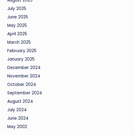
August 2025
July 2025
June 2025
May 2025
April 2025
March 2025
February 2025
January 2025
December 2024
November 2024
October 2024
September 2024
August 2024
July 2024
June 2024
May 2002