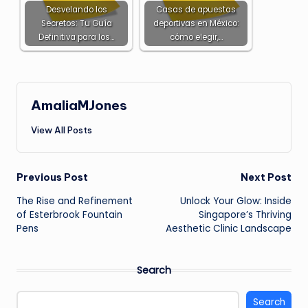
Desvelando los
Casas de apuestas
Secretos: Tu Guía
deportivas en México:
Definitiva para los…
cómo elegir,…
AmaliaMJones
View All Posts
Post
Previous Post
Next Post
The Rise and Refinement
Unlock Your Glow: Inside
navigation
of Esterbrook Fountain
Singapore’s Thriving
Pens
Aesthetic Clinic Landscape
Search
Search