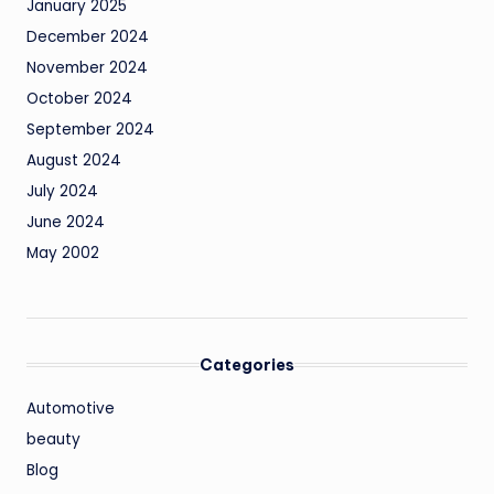
January 2025
December 2024
November 2024
October 2024
September 2024
August 2024
July 2024
June 2024
May 2002
Categories
Automotive
beauty
Blog