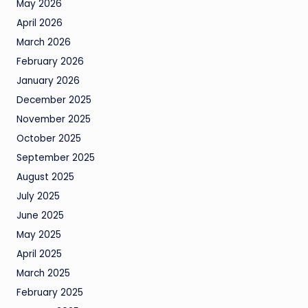
May 2026
April 2026
March 2026
February 2026
January 2026
December 2025
November 2025
October 2025
September 2025
August 2025
July 2025
June 2025
May 2025
April 2025
March 2025
February 2025