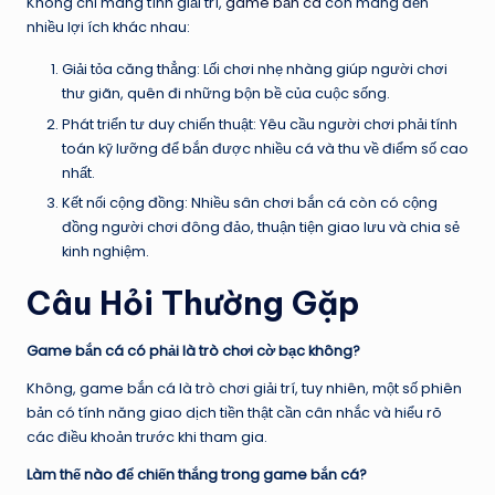
Không chỉ mang tính giải trí,
game bắn cá
còn mang đến
nhiều lợi ích khác nhau:
Giải tỏa căng thẳng: Lối chơi nhẹ nhàng giúp người chơi
thư giãn, quên đi những bộn bề của cuộc sống.
Phát triển tư duy chiến thuật: Yêu cầu người chơi phải tính
toán kỹ lưỡng để bắn được nhiều cá và thu về điểm số cao
nhất.
Kết nối cộng đồng: Nhiều sân chơi bắn cá còn có cộng
đồng người chơi đông đảo, thuận tiện giao lưu và chia sẻ
kinh nghiệm.
Câu Hỏi Thường Gặp
Game bắn cá có phải là trò chơi cờ bạc không?
Không, game bắn cá là trò chơi giải trí, tuy nhiên, một số phiên
bản có tính năng giao dịch tiền thật cần cân nhắc và hiểu rõ
các điều khoản trước khi tham gia.
Làm thế nào để chiến thắng trong game bắn cá?