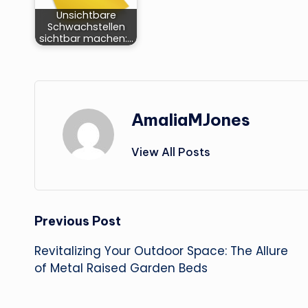
Unsichtbare
Schwachstellen
sichtbar machen:…
AmaliaMJones
View All Posts
Post
Previous Post
Revitalizing Your Outdoor Space: The Allure
navigation
of Metal Raised Garden Beds