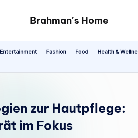
Brahman's Home
Spiritual
and
secular:
Entertainment
Fashion
Food
Health & Welln
exploring
it
all
gien zur Hautpflege:
ät im Fokus