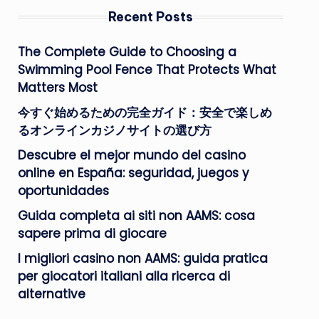
Recent Posts
The Complete Guide to Choosing a
Swimming Pool Fence That Protects What
Matters Most
今すぐ始めるための完全ガイド：安全で楽しめ
るオンラインカジノサイトの選び方
Descubre el mejor mundo del casino
online en España: seguridad, juegos y
oportunidades
Guida completa ai siti non AAMS: cosa
sapere prima di giocare
I migliori casino non AAMS: guida pratica
per giocatori italiani alla ricerca di
alternative