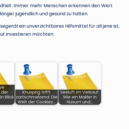
ndheit. Immer mehr Menschen erkennen den Wert
länger jugendlich und gesund zu halten.
segerät
ein unverzichtbares Hilfsmittel für all jene ist,
Haut investieren möchten.
ve
 der
Knusprig trifft
Seeluft im Verkauf:
in Blick
zartschmelzend: Die
Wie ein Makler in
Welt der Cookies…
Husum und…