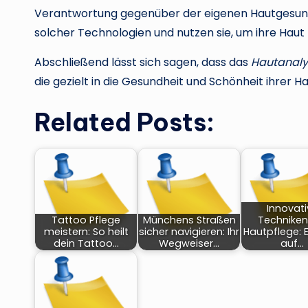
Verantwortung gegenüber der eigenen Hautgesu
solcher Technologien und nutzen sie, um ihre Haut 
Abschließend lässt sich sagen, dass das
Hautanaly
die gezielt in die Gesundheit und Schönheit ihrer 
Related Posts:
Innovati
Tattoo Pflege
Münchens Straßen
Techniken
meistern: So heilt
sicher navigieren: Ihr
Hautpflege: E
dein Tattoo…
Wegweiser…
auf…