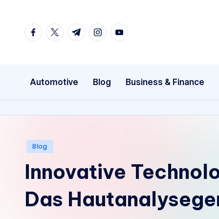
Skip
facebook.com
twitter.com
t.me
instagram.com
youtube.com
to
content
Automotive
Blog
Business & Finance
Posted
Blog
in
Innovative Technolo
Das Hautanalyseger