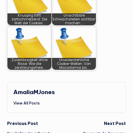
Knusprig trifft
Unsichtbare
zartschmelzend: Die
Schwachstellen sichtbar
Welt der Cookies…
machen:…
Zuverlässigkeit ohne
Unwiderstehliche
Risse: Wie die
Cookie-Welten: Von
zerstörungsfreie…
Macadamia bis…
AmaliaMJones
View All Posts
Post
Previous Post
Next Post