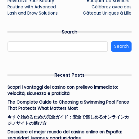
Revitalize Your Beauty
Bouquet de Saveurs :
navigation
Routine with Advanced
Célébrez avec des
Lash and Brow Solutions
Gâteaux Uniques à Lille
Search
Search
Recent Posts
Scopri i vantaggi dei casino con prelievo immediato:
velocità, sicurezza e praticità
The Complete Guide to Choosing a Swimming Pool Fence
That Protects What Matters Most
今すぐ始めるための完全ガイド：安全で楽しめるオンラインカ
ジノサイトの選び方
Descubre el mejor mundo del casino online en España:
seguridad, juegos y oportunidades