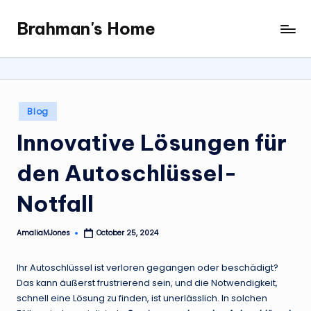
Brahman's Home
Skip
Spiritual
to
and
content
secular:
exploring
it
Posted
Blog
all
in
Innovative Lösungen für
den Autoschlüssel-
Notfall
AmaliaMJones
October 25, 2024
Posted
by
Ihr Autoschlüssel ist verloren gegangen oder beschädigt?
Das kann äußerst frustrierend sein, und die Notwendigkeit,
schnell eine Lösung zu finden, ist unerlässlich. In solchen