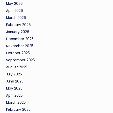
May 2026
April 2026
March 2026
February 2026
January 2026
December 2025
November 2025
October 2025
September 2025
August 2025
July 2025
June 2025
May 2025
April 2025
March 2025
February 2025