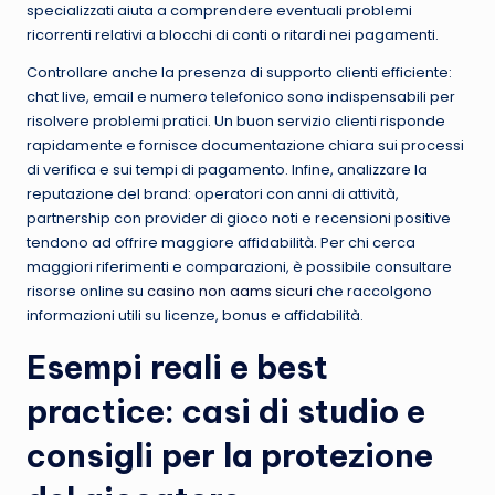
specializzati aiuta a comprendere eventuali problemi
ricorrenti relativi a blocchi di conti o ritardi nei pagamenti.
Controllare anche la presenza di supporto clienti efficiente:
chat live, email e numero telefonico sono indispensabili per
risolvere problemi pratici. Un buon servizio clienti risponde
rapidamente e fornisce documentazione chiara sui processi
di verifica e sui tempi di pagamento. Infine, analizzare la
reputazione del brand: operatori con anni di attività,
partnership con provider di gioco noti e recensioni positive
tendono ad offrire maggiore affidabilità. Per chi cerca
maggiori riferimenti e comparazioni, è possibile consultare
risorse online su
casino non aams sicuri
che raccolgono
informazioni utili su licenze, bonus e affidabilità.
Esempi reali e best
practice: casi di studio e
consigli per la protezione