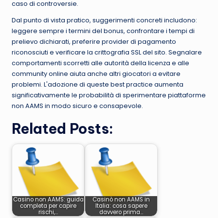
caso di controversie.
Dal punto di vista pratico, suggerimenti concreti includono:
leggere sempre i termini del bonus, confrontare i tempi di
prelievo dichiarati, preferire provider di pagamento
riconosciuti e verificare la crittografia SSL del sito. Segnalare
comportamenti scorretti alle autorità della licenza e alle
community online aiuta anche altri giocatori a evitare
problemi. L'adozione di queste best practice aumenta
significativamente le probabilità di sperimentare piattaforme
non AAMS in modo sicuro e consapevole.
Related Posts:
Casino non AAMS: guida
Casinò non AAMS in
completa per capire
Italia: cosa sapere
rischi,…
davvero prima…