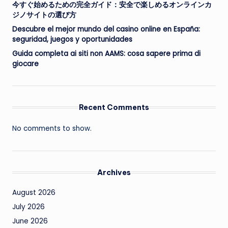
今すぐ始めるための完全ガイド：安全で楽しめるオンラインカ
ジノサイトの選び方
Descubre el mejor mundo del casino online en España:
seguridad, juegos y oportunidades
Guida completa ai siti non AAMS: cosa sapere prima di
giocare
Recent Comments
No comments to show.
Archives
August 2026
July 2026
June 2026