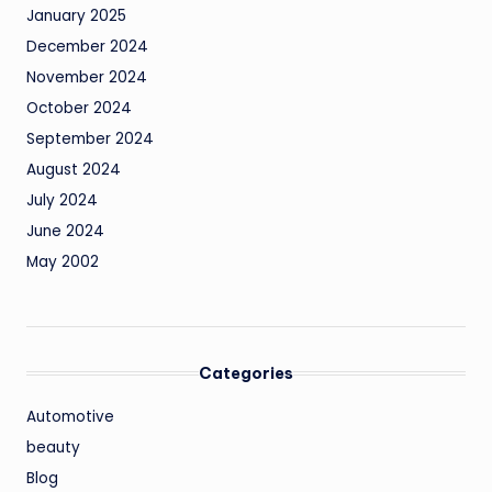
January 2025
December 2024
November 2024
October 2024
September 2024
August 2024
July 2024
June 2024
May 2002
Categories
Automotive
beauty
Blog