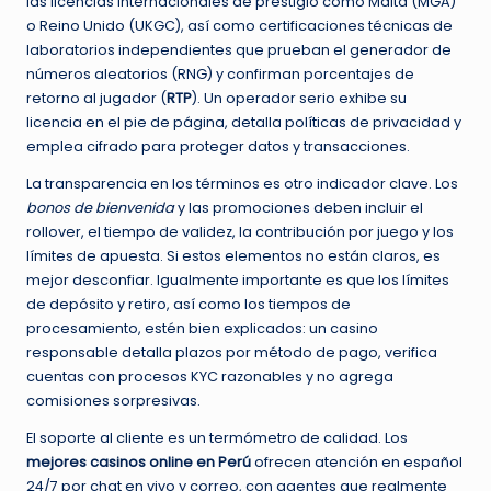
las licencias internacionales de prestigio como Malta (MGA)
o Reino Unido (UKGC), así como certificaciones técnicas de
laboratorios independientes que prueban el generador de
números aleatorios (RNG) y confirman porcentajes de
retorno al jugador (
RTP
). Un operador serio exhibe su
licencia en el pie de página, detalla políticas de privacidad y
emplea cifrado para proteger datos y transacciones.
La transparencia en los términos es otro indicador clave. Los
bonos de bienvenida
y las promociones deben incluir el
rollover, el tiempo de validez, la contribución por juego y los
límites de apuesta. Si estos elementos no están claros, es
mejor desconfiar. Igualmente importante es que los límites
de depósito y retiro, así como los tiempos de
procesamiento, estén bien explicados: un casino
responsable detalla plazos por método de pago, verifica
cuentas con procesos KYC razonables y no agrega
comisiones sorpresivas.
El soporte al cliente es un termómetro de calidad. Los
mejores casinos online en Perú
ofrecen atención en español
24/7 por chat en vivo y correo, con agentes que realmente