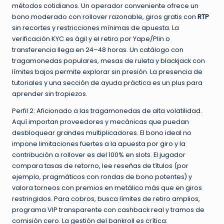
métodos cotidianos. Un operador conveniente ofrece un
bono moderado con rollover razonable, giros gratis con
RTP
sin recortes y restricciones mínimas de apuesta. La
verificación KYC es ágil y el retiro por Yape/Plin o
transferencia llega en 24–48 horas. Un catálogo con
tragamonedas populares, mesas de ruleta y blackjack con
límites bajos permite explorar sin presión. La presencia de
tutoriales y una sección de ayuda práctica es un plus para
aprender sin tropiezos.
Perfil 2: Aficionado a las tragamonedas de alta volatilidad.
Aquí importan proveedores y mecánicas que puedan
desbloquear grandes multiplicadores. El bono ideal no
impone limitaciones fuertes a la apuesta por giro y la
contribución a rollover es del 100% en slots. El jugador
compara tasas de retorno, lee reseñas de títulos (por
ejemplo, pragmáticos con rondas de bono potentes) y
valora torneos con premios en metálico más que en giros
restringidos. Para cobros, busca límites de retiro amplios,
programa VIP transparente con cashback real y tramos de
comisión cero. La gestión del bankroll es crítica: