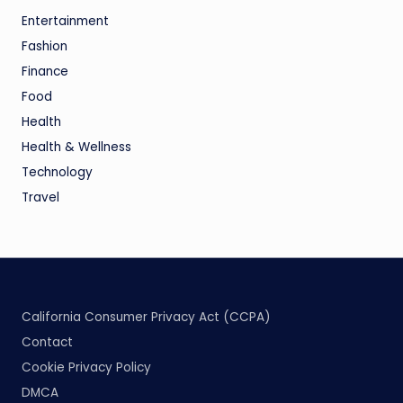
Entertainment
Fashion
Finance
Food
Health
Health & Wellness
Technology
Travel
California Consumer Privacy Act (CCPA)
Contact
Cookie Privacy Policy
DMCA