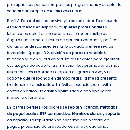
presupuestos por sesión, pausas programadas y aceptar la
variabilidad propia de la alta volatilidad.
Perfil 3: Fan del casino en vivo y la sociabilidad. Este usuario
espera mesas en español, crupieres profesionales y
latencia estable. Las mejores salas ofrecen múltiples
ángulos de cámara, límites de apuesta variados y políticas
claras ante desconexiones. En blackjack, prefiere reglas
favorables (pagos 3:2, división de pares razonable),
mientras que en ruleta valora límites flexibles para ejecutar
estrategias de cobertura sin fricción. Las promociones más
útiles son fichas doradas o apuestas gratis en vivo, y un
soporte que responda en tiempo real si la mesa presenta
incidencias. La estabilidad móvil es esencial para evitar
cortes en datos; un casino optimizado o con app ligera
marca la diferencia.
En los tres perfiles, los pilares se repiten:
licencia, métodos
de pago locales, RTP competitivo, términos claros y soporte
en español
. La reputación se confirma con historial de
pagos, presencia de proveedores serios y auditorías