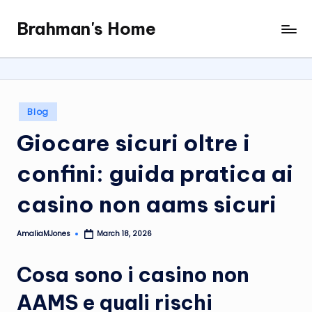
Brahman's Home
Skip
Spiritual
to
and
content
secular:
exploring
it
Posted
Blog
all
in
Giocare sicuri oltre i
confini: guida pratica ai
casino non aams sicuri
AmaliaMJones
March 18, 2026
Posted
by
Cosa sono i casino non
AAMS e quali rischi