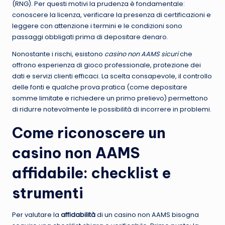
(RNG). Per questi motivi la prudenza è fondamentale:
conoscere la licenza, verificare la presenza di certificazioni e
leggere con attenzione i termini e le condizioni sono
passaggi obbligati prima di depositare denaro.
Nonostante i rischi, esistono
casino non AAMS sicuri
che
offrono esperienza di gioco professionale, protezione dei
dati e servizi clienti efficaci. La scelta consapevole, il controllo
delle fonti e qualche prova pratica (come depositare
somme limitate e richiedere un primo prelievo) permettono
di ridurre notevolmente le possibilità di incorrere in problemi.
Come riconoscere un
casino non AAMS
affidabile: checklist e
strumenti
Per valutare la
affidabilità
di un casino non AAMS bisogna