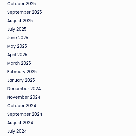
October 2025
September 2025
August 2025
July 2025
June 2025
May 2025
April 2025
March 2025
February 2025
January 2025
December 2024
November 2024
October 2024
September 2024
August 2024
July 2024