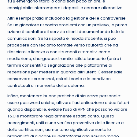
su B emergono ritardi o condizioni poco chiare, è
consigliabile interrompere i depositi e cercare alternative.
Altri esempi pratici includono la gestione delle controversie.
Se un giocatore riscontra problemi con un prelievo, la prima
azione è contattare il servizio clienti documentando tutte le
comunicazioni. Se la risposta è insoddisfacente, si può
procedere con reclamo formale verso l’autorità che ha
rilasciato la licenza o con strumenti alternativi come
mediazione, chargeback tramite istituto bancario (entro i
termini consentiti) o segnalazione alle piattaforme di
recensione per mettere in guardia altri utenti. È essenziale
conservare screenshot, estratti conto e le condizioni
contrattuali al momento del problema.
Infine, mantenere buone pratiche di sicurezza personale:
usare password uniche, attivare l’autenticazione a due fattori
quando disponibile, evitare l’uso di VPN che possano violare
T&C e monitorare regolarmente estratti conto. Questi
accorgimenti, uniti a una verifica preventiva della licenza e
delle certificazioni, aumentano significativamente le
probabilità di giocare su
piattaforme non AAMS
in modo