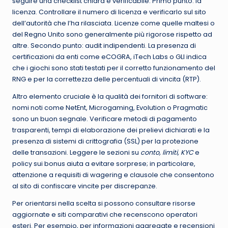
seguire una checklist chiara e verificabile. Primo punto: la
licenza. Controllare il numero di licenza e verificarlo sul sito
dell’autorità che l’ha rilasciata. Licenze come quelle maltesi o
del Regno Unito sono generalmente più rigorose rispetto ad
altre. Secondo punto: audit indipendenti. La presenza di
certificazioni da enti come eCOGRA, iTech Labs o GLI indica
che i giochi sono stati testati per il corretto funzionamento del
RNG e per la correttezza delle percentuali di vincita (RTP).
Altro elemento cruciale è la qualità dei fornitori di software:
nomi noti come NetEnt, Microgaming, Evolution o Pragmatic
sono un buon segnale. Verificare metodi di pagamento
trasparenti, tempi di elaborazione dei prelievi dichiarati e la
presenza di sistemi di crittografia (SSL) per la protezione
delle transazioni. Leggere le sezioni su
conto, limiti, KYC
e
policy sui bonus aiuta a evitare sorprese; in particolare,
attenzione a requisiti di wagering e clausole che consentono
al sito di confiscare vincite per discrepanze.
Per orientarsi nella scelta si possono consultare risorse
aggiornate e siti comparativi che recenscono operatori
esteri. Per esempio, per informazioni aggregate e recensioni