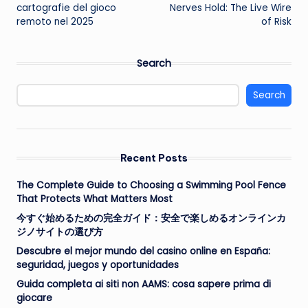
navigation
cartografie del gioco
Nerves Hold: The Live Wire
remoto nel 2025
of Risk
Search
Search
Recent Posts
The Complete Guide to Choosing a Swimming Pool Fence
That Protects What Matters Most
今すぐ始めるための完全ガイド：安全で楽しめるオンラインカ
ジノサイトの選び方
Descubre el mejor mundo del casino online en España:
seguridad, juegos y oportunidades
Guida completa ai siti non AAMS: cosa sapere prima di
giocare