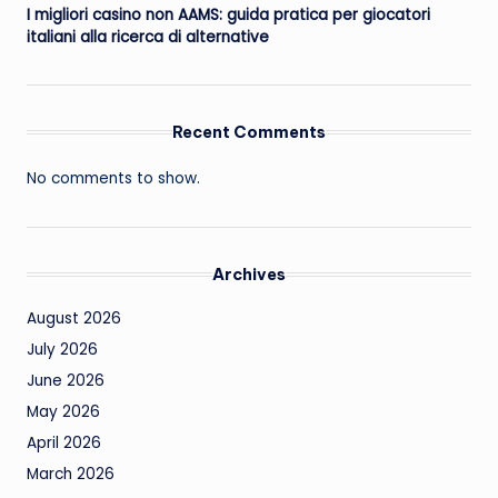
I migliori casino non AAMS: guida pratica per giocatori
italiani alla ricerca di alternative
Recent Comments
No comments to show.
Archives
August 2026
July 2026
June 2026
May 2026
April 2026
March 2026