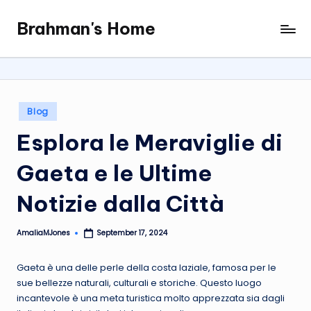
Brahman's Home
Skip
Spiritual
to
and
content
secular:
exploring
it
Posted
Blog
all
in
Esplora le Meraviglie di
Gaeta e le Ultime
Notizie dalla Città
AmaliaMJones
September 17, 2024
Posted
by
Gaeta è una delle perle della costa laziale, famosa per le
sue bellezze naturali, culturali e storiche. Questo luogo
incantevole è una meta turistica molto apprezzata sia dagli