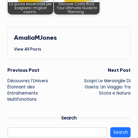
La guida essenziale per
Discover Costa Rica:
scegliere i migliori
Your Ultimate Guide to
casinò…
Planning…
AmaliaMJones
View All Posts
Post
Previous Post
Next Post
Découvrez l’Univers
Scopri Le Meraviglie Di
navigation
Étonnant des
Gaeta: Un Viaggio Tra
Entraînements
Storia e Natura
Multifonctions
Search
Search