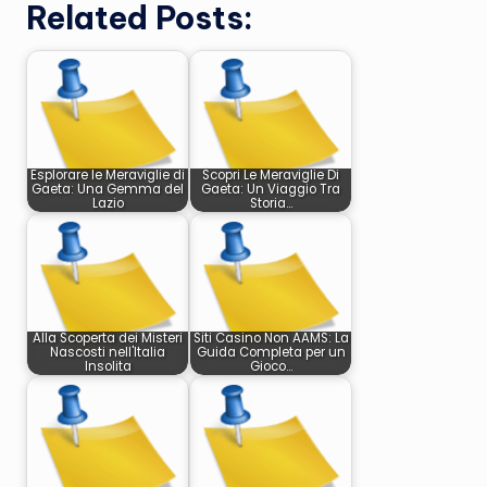
Related Posts:
Esplorare le Meraviglie di
Scopri Le Meraviglie Di
Gaeta: Una Gemma del
Gaeta: Un Viaggio Tra
Lazio
Storia…
Alla Scoperta dei Misteri
Siti Casino Non AAMS: La
Nascosti nell'Italia
Guida Completa per un
Insolita
Gioco…