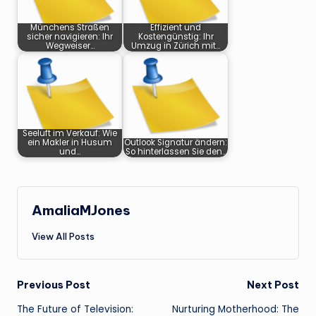
Münchens Straßen
Effizient und
sicher navigieren: Ihr
Kostengünstig: Ihr
Wegweiser…
Umzug in Zürich mit…
Seeluft im Verkauf: Wie
ein Makler in Husum
Outlook Signatur ändern:
und…
So hinterlassen Sie den…
AmaliaMJones
View All Posts
Post
Previous Post
Next Post
The Future of Television:
Nurturing Motherhood: The