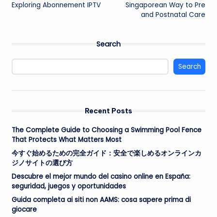
navigation
Exploring Abonnement IPTV
Singaporean Way to Pre
and Postnatal Care
Search
Search
Recent Posts
The Complete Guide to Choosing a Swimming Pool Fence
That Protects What Matters Most
今すぐ始めるための完全ガイド：安全で楽しめるオンラインカ
ジノサイトの選び方
Descubre el mejor mundo del casino online en España:
seguridad, juegos y oportunidades
Guida completa ai siti non AAMS: cosa sapere prima di
giocare