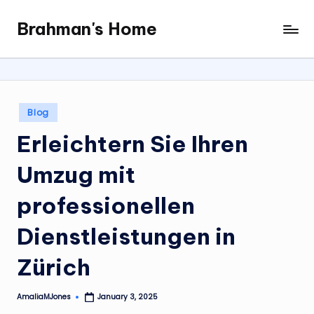
Brahman's Home
Skip
Spiritual
to
and
content
secular:
exploring
it
Posted
Blog
all
in
Erleichtern Sie Ihren
Umzug mit
professionellen
Dienstleistungen in
Zürich
AmaliaMJones
January 3, 2025
Posted
by