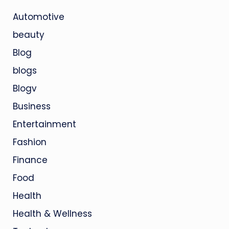
Automotive
beauty
Blog
blogs
Blogv
Business
Entertainment
Fashion
Finance
Food
Health
Health & Wellness