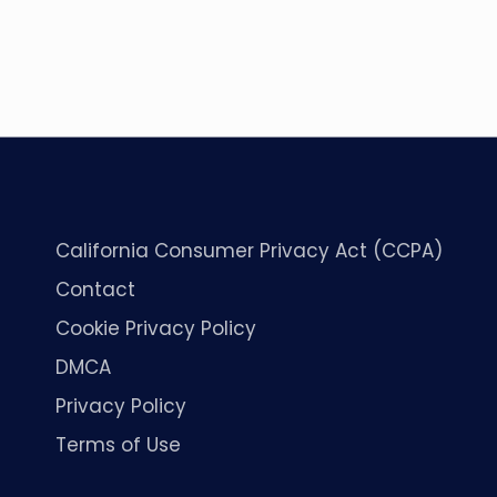
California Consumer Privacy Act (CCPA)
Contact
Cookie Privacy Policy
DMCA
Privacy Policy
Terms of Use