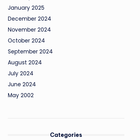
January 2025
December 2024
November 2024
October 2024
September 2024
August 2024
July 2024
June 2024
May 2002
Categories