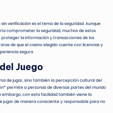
 sin verificación
es el tema de la seguridad. Aunque
dría comprometer la seguridad, muchos de estos
proteger la información y transacciones de los
arse de que el casino elegido cuente con licencias y
periencia segura.
 del Juego
ma de jugar, sino también la percepción cultural del
ación* permite a personas de diversas partes del mundo
 embargo, con esta facilidad también viene la
de jugar de manera consciente y responsable para no