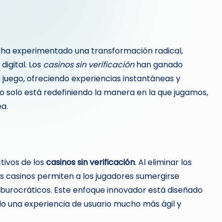
ar ha experimentado una transformación radical,
digital. Los
casinos sin verificación
han ganado
 juego, ofreciendo experiencias instantáneas y
o solo está redefiniendo la manera en la que jugamos,
a.
tivos de los
casinos sin verificación
. Al eliminar los
os casinos permiten a los jugadores sumergirse
s burocráticos. Este enfoque innovador está diseñado
do una experiencia de usuario mucho más ágil y