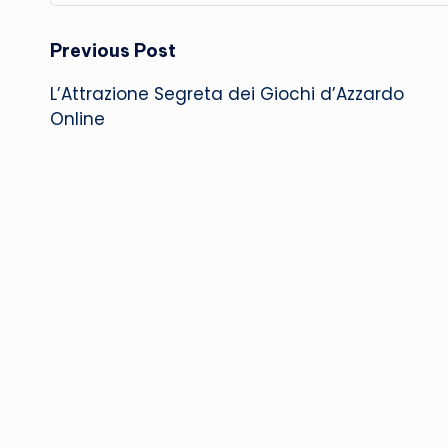
Post
Previous Post
L’Attrazione Segreta dei Giochi d’Azzardo
navigation
Online