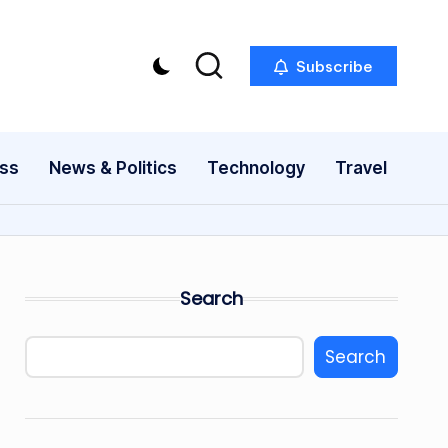
Subscribe
ess
News & Politics
Technology
Travel
Search
Search