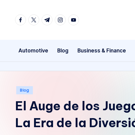
Skip
facebook.com
twitter.com
t.me
instagram.com
youtube.com
to
content
Automotive
Blog
Business & Finance
Posted
Blog
in
El Auge de los Jueg
La Era de la Divers