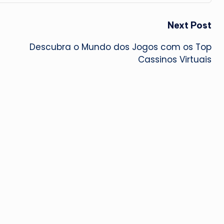
Next Post
Descubra o Mundo dos Jogos com os Top
Cassinos Virtuais