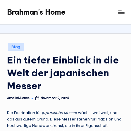
Brahman's Home
Skip
Spiritual
to
and
content
secular:
exploring
it
Posted
Blog
all
in
Ein tiefer Einblick in die
Welt der japanischen
Messer
AmaliaMJones
November 2, 2024
Posted
by
Die Faszination für
japanische Messer
wächst weltweit, und
das aus gutem Grund. Diese Messer stehen für Präzision und
hochwertige Handwerkskunst, die in ihrer Eigenschaft