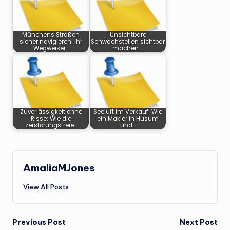
Münchens Straßen
Unsichtbare
sicher navigieren: Ihr
Schwachstellen sichtbar
Wegweiser…
machen:…
Zuverlässigkeit ohne
Seeluft im Verkauf: Wie
Risse: Wie die
ein Makler in Husum
zerstörungsfreie…
und…
AmaliaMJones
View All Posts
Post
Previous Post
Next Post