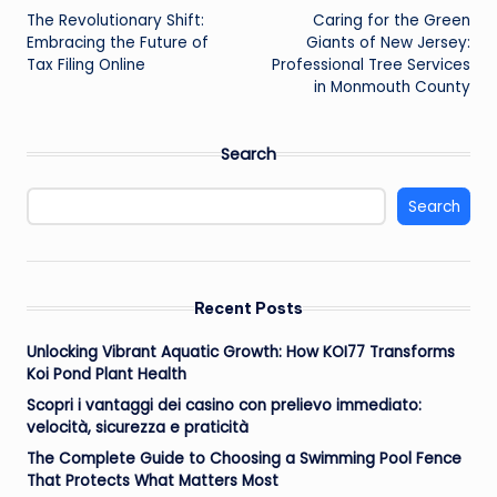
The Revolutionary Shift:
Caring for the Green
navigation
Embracing the Future of
Giants of New Jersey:
Tax Filing Online
Professional Tree Services
in Monmouth County
Search
Search
Recent Posts
Unlocking Vibrant Aquatic Growth: How KOI77 Transforms
Koi Pond Plant Health
Scopri i vantaggi dei casino con prelievo immediato:
velocità, sicurezza e praticità
The Complete Guide to Choosing a Swimming Pool Fence
That Protects What Matters Most