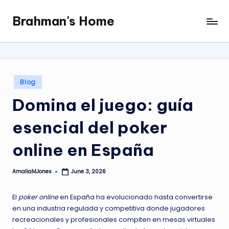
Brahman's Home
Skip
Spiritual
to
and
content
secular:
exploring
it
Posted
Blog
all
in
Domina el juego: guía
esencial del poker
online en España
AmaliaMJones
June 3, 2026
Posted
by
El
poker online
en España ha evolucionado hasta convertirse
en una industria regulada y competitiva donde jugadores
recreacionales y profesionales compiten en mesas virtuales