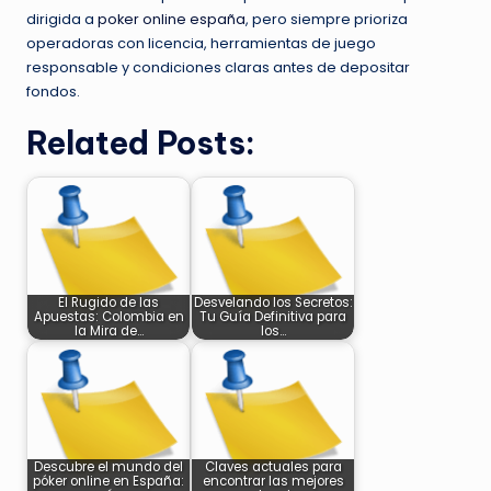
dirigida a
poker online españa
, pero siempre prioriza
operadoras con licencia, herramientas de juego
responsable y condiciones claras antes de depositar
fondos.
Related Posts:
El Rugido de las
Desvelando los Secretos:
Apuestas: Colombia en
Tu Guía Definitiva para
la Mira de…
los…
Descubre el mundo del
Claves actuales para
póker online en España:
encontrar las mejores