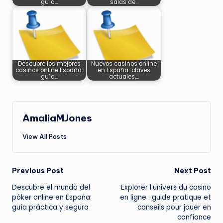
guía…
salas de…
Descubre los mejores
Nuevos casinos online
casinos online España:
en España: claves
guía…
actuales,…
AmaliaMJones
View All Posts
Post
Previous Post
Next Post
Descubre el mundo del
Explorer l’univers du casino
navigation
póker online en España:
en ligne : guide pratique et
guía práctica y segura
conseils pour jouer en
confiance