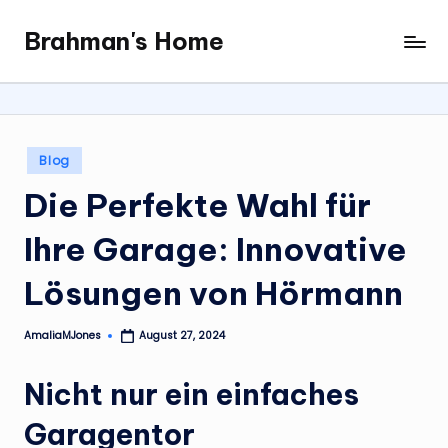
Brahman's Home
Skip
Spiritual
to
and
content
secular:
exploring
it
Posted
Blog
all
in
Die Perfekte Wahl für
Ihre Garage: Innovative
Lösungen von Hörmann
AmaliaMJones
August 27, 2024
Posted
by
Nicht nur ein einfaches
Garagentor