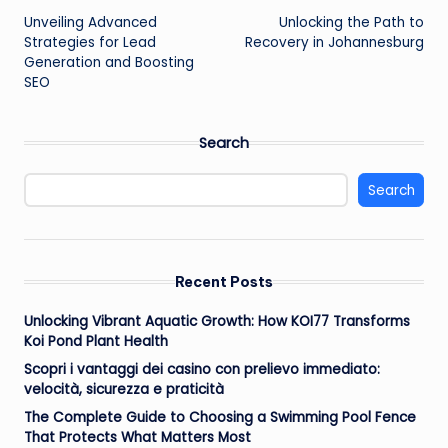
Unveiling Advanced
Unlocking the Path to
navigation
Strategies for Lead
Recovery in Johannesburg
Generation and Boosting
SEO
Search
Search
Recent Posts
Unlocking Vibrant Aquatic Growth: How KOI77 Transforms
Koi Pond Plant Health
Scopri i vantaggi dei casino con prelievo immediato:
velocità, sicurezza e praticità
The Complete Guide to Choosing a Swimming Pool Fence
That Protects What Matters Most