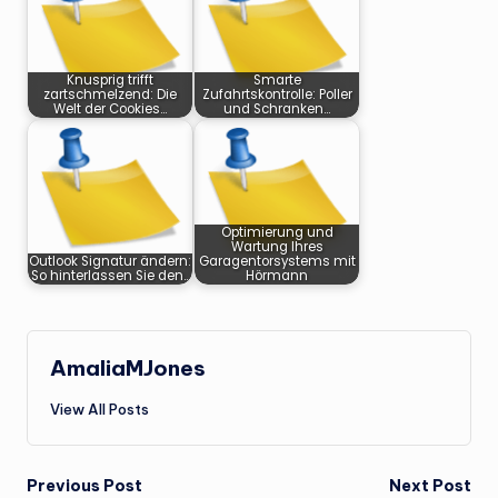
Knusprig trifft
Smarte
zartschmelzend: Die
Zufahrtskontrolle: Poller
Welt der Cookies…
und Schranken…
Optimierung und
Wartung Ihres
Outlook Signatur ändern:
Garagentorsystems mit
So hinterlassen Sie den…
Hörmann
AmaliaMJones
View All Posts
Post
Previous Post
Next Post