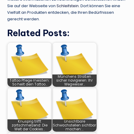
Sie auf der Webseite von
Schleifstein
. Dort können Sie eine
Vielfalt an Produkten entdecken, die Ihren Bedürfnissen
gerecht werden.
Related Posts:
Münchens Straßen
Tattoo Pflege meistern:
sicher navigieren: Ihr
So heilt dein Tattoo…
Wegweiser…
Knusprig trifft
Unsichtbare
zartschmelzend: Die
Schwachstellen sichtbar
Welt der Cookies…
machen:…