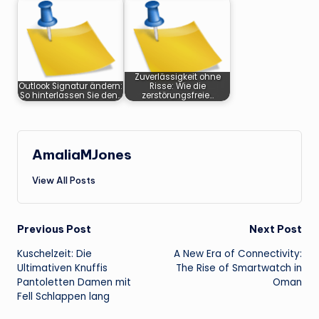
Zuverlässigkeit ohne
Outlook Signatur ändern:
Risse: Wie die
So hinterlassen Sie den…
zerstörungsfreie…
AmaliaMJones
View All Posts
Post
Previous Post
Next Post
Kuschelzeit: Die
A New Era of Connectivity:
navigation
Ultimativen Knuffis
The Rise of Smartwatch in
Pantoletten Damen mit
Oman
Fell Schlappen lang