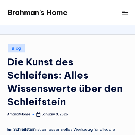
Brahman's Home
Skip
Spiritual
to
and
content
secular:
exploring
it
Posted
Blog
all
in
Die Kunst des
Schleifens: Alles
Wissenswerte über den
Schleifstein
AmaliaMJones
January 3, 2025
Posted
by
Ein
Schleifstein
ist ein essenzielles Werkzeug für alle, die