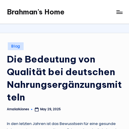
Brahman's Home
Skip
Spiritual
to
and
content
secular:
exploring
it
Posted
Blog
all
in
Die Bedeutung von
Qualität bei deutschen
Nahrungsergänzungsmit
teln
AmaliaMJones
May 29, 2025
Posted
by
In den letzten Jahren ist das Bewusstsein für eine gesunde