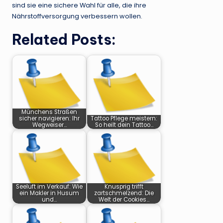
sind sie eine sichere Wahl für alle, die ihre
Nährstoffversorgung verbessern wollen.
Related Posts:
Münchens Straßen
sicher navigieren: Ihr
Tattoo Pflege meistern:
Wegweiser…
So heilt dein Tattoo…
Seeluft im Verkauf: Wie
Knusprig trifft
ein Makler in Husum
zartschmelzend: Die
und…
Welt der Cookies…