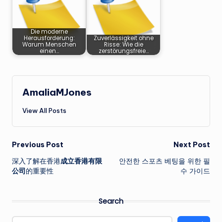
Die moderne
Herausforderung:
Zuverlässigkeit ohne
Warum Menschen
Risse: Wie die
einen…
zerstörungsfreie…
AmaliaMJones
View All Posts
Post
Previous Post
Next Post
深入了解在香港
成立香港有限
안전한 스포츠 베팅을 위한 필
navigation
公司
的重要性
수 가이드
Search