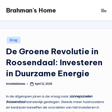
Brahman's Home
Skip
Spiritual
to
and
content
secular:
exploring
it
Posted
Blog
all
in
De Groene Revolutie in
Roosendaal: Investeren
in Duurzame Energie
AmaliaMJones
April 12, 2025
Posted
by
In de afgelopen jaren is de vraag naar
zonnepanelen
Roosendaal
aanzienlijk gestegen. Steeds meer huishoudens
en bedrijven beseffen de voordelen van het investeren in