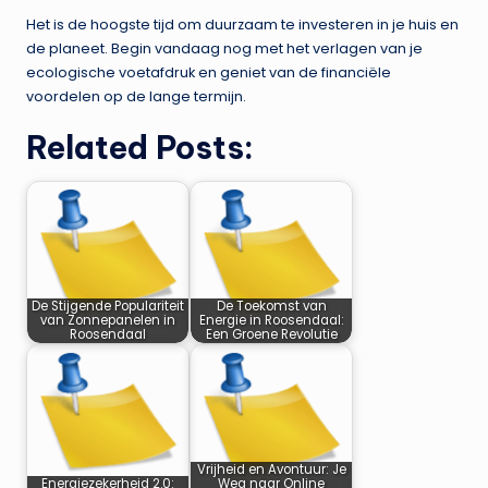
Het is de hoogste tijd om duurzaam te investeren in je huis en
de planeet. Begin vandaag nog met het verlagen van je
ecologische voetafdruk en geniet van de financiële
voordelen op de lange termijn.
Related Posts:
De Stijgende Populariteit
De Toekomst van
van Zonnepanelen in
Energie in Roosendaal:
Roosendaal
Een Groene Revolutie
Vrijheid en Avontuur: Je
Energiezekerheid 2.0:
Weg naar Online