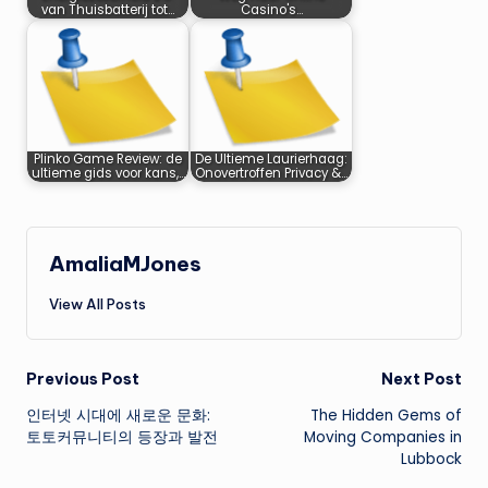
van Thuisbatterij tot…
Casino's…
Plinko Game Review: de
De Ultieme Laurierhaag:
ultieme gids voor kans,…
Onovertroffen Privacy &…
AmaliaMJones
View All Posts
Post
Previous Post
Next Post
인터넷 시대에 새로운 문화:
The Hidden Gems of
navigation
토토커뮤니티의 등장과 발전
Moving Companies in
Lubbock