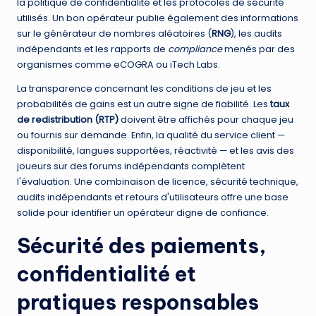
la politique de confidentialité et les protocoles de sécurité
utilisés. Un bon opérateur publie également des informations
sur le générateur de nombres aléatoires (
RNG
), les audits
indépendants et les rapports de
compliance
menés par des
organismes comme eCOGRA ou iTech Labs.
La transparence concernant les conditions de jeu et les
probabilités de gains est un autre signe de fiabilité. Les
taux
de redistribution (RTP)
doivent être affichés pour chaque jeu
ou fournis sur demande. Enfin, la qualité du service client —
disponibilité, langues supportées, réactivité — et les avis des
joueurs sur des forums indépendants complètent
l'évaluation. Une combinaison de licence, sécurité technique,
audits indépendants et retours d'utilisateurs offre une base
solide pour identifier un opérateur digne de confiance.
Sécurité des paiements,
confidentialité et
pratiques responsables