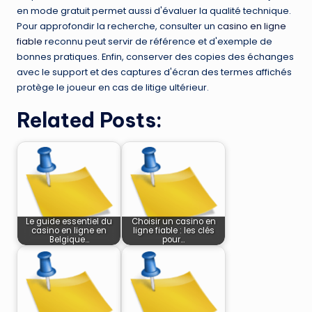
en mode gratuit permet aussi d'évaluer la qualité technique.
Pour approfondir la recherche, consulter un
casino en ligne
fiable
reconnu peut servir de référence et d'exemple de
bonnes pratiques. Enfin, conserver des copies des échanges
avec le support et des captures d'écran des termes affichés
protège le joueur en cas de litige ultérieur.
Related Posts:
Le guide essentiel du
Choisir un casino en
casino en ligne en
ligne fiable : les clés
Belgique…
pour…