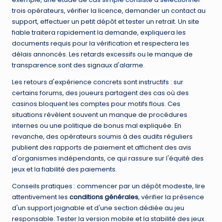
trois opérateurs, vérifier la licence, demander un contact au
support, effectuer un petit dépôt et tester un retrait. Un site
fiable traitera rapidement la demande, expliquera les
documents requis pour la vérification et respectera les
délais annoncés. Les retards excessifs ou le manque de
transparence sont des signaux d'alarme.
Les retours d'expérience concrets sont instructifs : sur
certains forums, des joueurs partagent des cas où des
casinos bloquent les comptes pour motifs flous. Ces
situations révèlent souvent un manque de procédures
internes ou une politique de bonus mal expliquée. En
revanche, des opérateurs soumis à des audits réguliers
publient des rapports de paiement et affichent des avis
d'organismes indépendants, ce qui rassure sur l'équité des
jeux et la fiabilité des paiements.
Conseils pratiques : commencer par un dépôt modeste, lire
attentivement les
conditions générales
, vérifier la présence
d'un support joignable et d'une section dédiée au jeu
responsable. Tester la version mobile et la stabilité des jeux