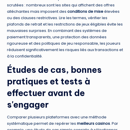
scrutées : nombreux sont les sites qui affichent des offres
alléchantes mais imposent des
conditions de mise
élevées
ou des clauses restrictives. Lire les termes, vérifier les
plafonds de retrait et les restrictions de jeux éligibles évite les
mauvaises surprises. En combinant des systèmes de
paiement transparents, une protection des données
rigoureuse et des politiques de jeu responsable, les joueurs
réduisent significativement les risques liés aux transactions et
à la confidentialité.
Études de cas, bonnes
pratiques et tests à
effectuer avant de
s'engager
Comparer plusieurs plateformes avec une méthode
systématique permet de repérer les
meilleurs casinos
. Par
exemple, une étude de cas simple consiste à sélectionner