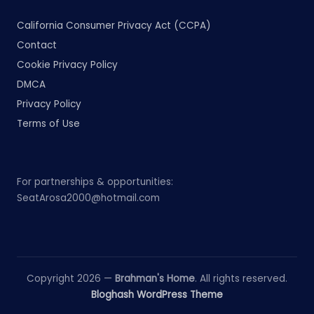
California Consumer Privacy Act (CCPA)
Contact
Cookie Privacy Policy
DMCA
Privacy Policy
Terms of Use
For partnerships & opportunities:
SeatArosa2000@hotmail.com
Copyright 2026 —
Brahman's Home
. All rights reserved.
Bloghash WordPress Theme