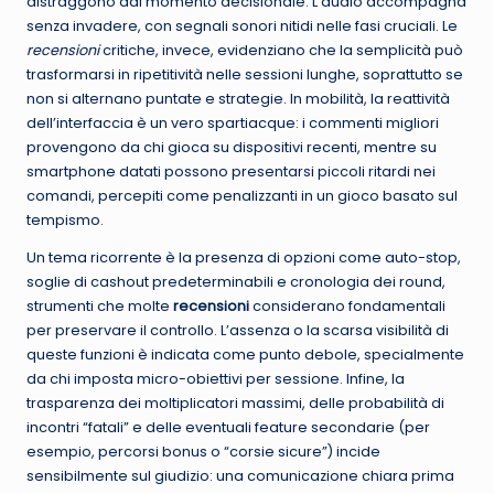
distraggono dal momento decisionale. L’audio accompagna
senza invadere, con segnali sonori nitidi nelle fasi cruciali. Le
recensioni
critiche, invece, evidenziano che la semplicità può
trasformarsi in ripetitività nelle sessioni lunghe, soprattutto se
non si alternano puntate e strategie. In mobilità, la reattività
dell’interfaccia è un vero spartiacque: i commenti migliori
provengono da chi gioca su dispositivi recenti, mentre su
smartphone datati possono presentarsi piccoli ritardi nei
comandi, percepiti come penalizzanti in un gioco basato sul
tempismo.
Un tema ricorrente è la presenza di opzioni come auto-stop,
soglie di cashout predeterminabili e cronologia dei round,
strumenti che molte
recensioni
considerano fondamentali
per preservare il controllo. L’assenza o la scarsa visibilità di
queste funzioni è indicata come punto debole, specialmente
da chi imposta micro-obiettivi per sessione. Infine, la
trasparenza dei moltiplicatori massimi, delle probabilità di
incontri “fatali” e delle eventuali feature secondarie (per
esempio, percorsi bonus o “corsie sicure”) incide
sensibilmente sul giudizio: una comunicazione chiara prima