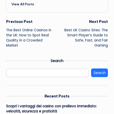
View All Posts
Post
Previous Post
Next Post
The Best Online Casinos in
Best UK Casino Sites: The
navigation
the UK: How to Spot Real
Smart Player’s Guide to
Quality in a Crowded
Safe, Fast, and Fair
Market
Gaming
Search
Search
Recent Posts
Scopri i vantaggi dei casino con prelievo immediato:
velocità, sicurezza e praticità