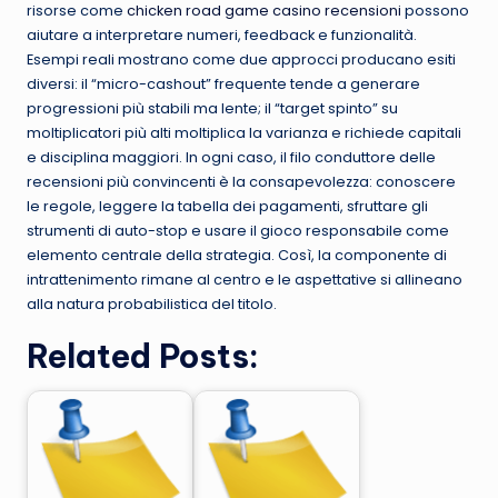
risorse come
chicken road game casino recensioni
possono
aiutare a interpretare numeri, feedback e funzionalità.
Esempi reali mostrano come due approcci producano esiti
diversi: il “micro-cashout” frequente tende a generare
progressioni più stabili ma lente; il “target spinto” su
moltiplicatori più alti moltiplica la varianza e richiede capitali
e disciplina maggiori. In ogni caso, il filo conduttore delle
recensioni più convincenti è la consapevolezza: conoscere
le regole, leggere la tabella dei pagamenti, sfruttare gli
strumenti di auto-stop e usare il gioco responsabile come
elemento centrale della strategia. Così, la componente di
intrattenimento rimane al centro e le aspettative si allineano
alla natura probabilistica del titolo.
Related Posts: