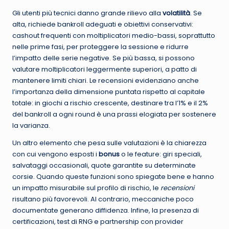
Gli utenti più tecnici danno grande rilievo alla
volatilità
. Se
alta, richiede bankroll adeguati e obiettivi conservativi:
cashout frequenti con moltiplicatori medio-bassi, soprattutto
nelle prime fasi, per proteggere la sessione e ridurre
l’impatto delle serie negative. Se più bassa, si possono
valutare moltiplicatori leggermente superiori, a patto di
mantenere limiti chiari. Le recensioni evidenziano anche
l’importanza della dimensione puntata rispetto al capitale
totale: in giochi a rischio crescente, destinare tra l’1% e il 2%
del bankroll a ogni round è una prassi elogiata per sostenere
la varianza.
Un altro elemento che pesa sulle valutazioni è la chiarezza
con cui vengono esposti i
bonus
o le feature: giri speciali,
salvataggi occasionali, quote garantite su determinate
corsie. Quando queste funzioni sono spiegate bene e hanno
un impatto misurabile sul profilo di rischio, le
recensioni
risultano più favorevoli. Al contrario, meccaniche poco
documentate generano diffidenza. Infine, la presenza di
certificazioni, test di RNG e partnership con provider