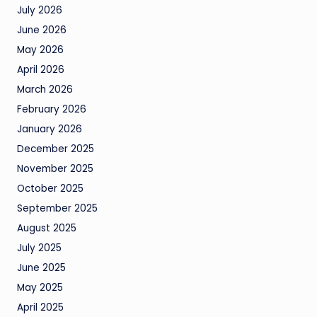
July 2026
June 2026
May 2026
April 2026
March 2026
February 2026
January 2026
December 2025
November 2025
October 2025
September 2025
August 2025
July 2025
June 2025
May 2025
April 2025