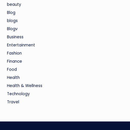
beauty
Blog
blogs
Blogv
Business
Entertainment
Fashion
Finance
Food
Health
Health & Wellness
Technology
Travel