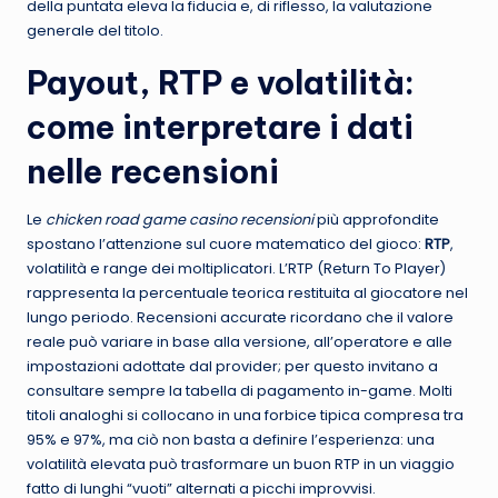
della puntata eleva la fiducia e, di riflesso, la valutazione
generale del titolo.
Payout, RTP e volatilità:
come interpretare i dati
nelle recensioni
Le
chicken road game casino recensioni
più approfondite
spostano l’attenzione sul cuore matematico del gioco:
RTP
,
volatilità e range dei moltiplicatori. L’RTP (Return To Player)
rappresenta la percentuale teorica restituita al giocatore nel
lungo periodo. Recensioni accurate ricordano che il valore
reale può variare in base alla versione, all’operatore e alle
impostazioni adottate dal provider; per questo invitano a
consultare sempre la tabella di pagamento in-game. Molti
titoli analoghi si collocano in una forbice tipica compresa tra
95% e 97%, ma ciò non basta a definire l’esperienza: una
volatilità elevata può trasformare un buon RTP in un viaggio
fatto di lunghi “vuoti” alternati a picchi improvvisi.