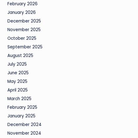
February 2026
January 2026
December 2025
November 2025
October 2025
September 2025
August 2025
July 2025
June 2025
May 2025
April 2025
March 2025
February 2025
January 2025
December 2024
November 2024