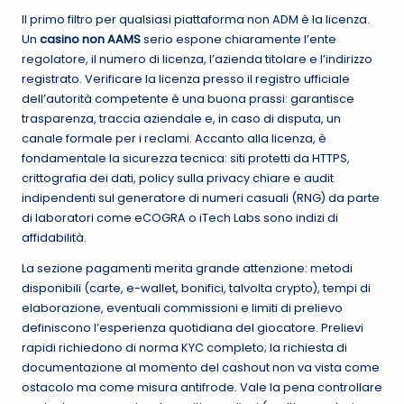
Il primo filtro per qualsiasi piattaforma non ADM è la licenza.
Un
casino non AAMS
serio espone chiaramente l’ente
regolatore, il numero di licenza, l’azienda titolare e l’indirizzo
registrato. Verificare la licenza presso il registro ufficiale
dell’autorità competente è una buona prassi: garantisce
trasparenza, traccia aziendale e, in caso di disputa, un
canale formale per i reclami. Accanto alla licenza, è
fondamentale la sicurezza tecnica: siti protetti da HTTPS,
crittografia dei dati, policy sulla privacy chiare e audit
indipendenti sul generatore di numeri casuali (RNG) da parte
di laboratori come eCOGRA o iTech Labs sono indizi di
affidabilità.
La sezione pagamenti merita grande attenzione: metodi
disponibili (carte, e-wallet, bonifici, talvolta crypto), tempi di
elaborazione, eventuali commissioni e limiti di prelievo
definiscono l’esperienza quotidiana del giocatore. Prelievi
rapidi richiedono di norma KYC completo; la richiesta di
documentazione al momento del cashout non va vista come
ostacolo ma come misura antifrode. Vale la pena controllare