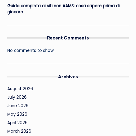
Guida completa ai siti non AAMS: cosa sapere prima di
giocare
Recent Comments
No comments to show.
Archives
August 2026
July 2026
June 2026
May 2026
April 2026
March 2026