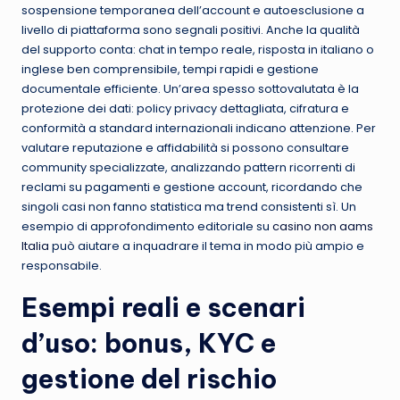
sospensione temporanea dell’account e autoesclusione a
livello di piattaforma sono segnali positivi. Anche la qualità
del supporto conta: chat in tempo reale, risposta in italiano o
inglese ben comprensibile, tempi rapidi e gestione
documentale efficiente. Un’area spesso sottovalutata è la
protezione dei dati: policy privacy dettagliata, cifratura e
conformità a standard internazionali indicano attenzione. Per
valutare reputazione e affidabilità si possono consultare
community specializzate, analizzando pattern ricorrenti di
reclami su pagamenti e gestione account, ricordando che
singoli casi non fanno statistica ma trend consistenti sì. Un
esempio di approfondimento editoriale su
casino non aams
Italia
può aiutare a inquadrare il tema in modo più ampio e
responsabile.
Esempi reali e scenari
d’uso: bonus, KYC e
gestione del rischio