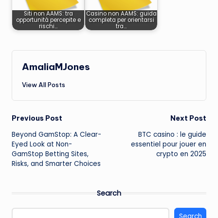
Siti non AAMS: tra
Casino non AAMS: guida
opportunità percepite e
completa per orientarsi
rischi…
tra…
AmaliaMJones
View All Posts
Post
Previous Post
Next Post
Beyond GamStop: A Clear-
BTC casino : le guide
navigation
Eyed Look at Non-
essentiel pour jouer en
GamStop Betting Sites,
crypto en 2025
Risks, and Smarter Choices
Search
Search