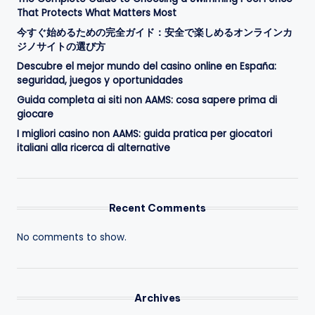
That Protects What Matters Most
今すぐ始めるための完全ガイド：安全で楽しめるオンラインカ
ジノサイトの選び方
Descubre el mejor mundo del casino online en España:
seguridad, juegos y oportunidades
Guida completa ai siti non AAMS: cosa sapere prima di
giocare
I migliori casino non AAMS: guida pratica per giocatori
italiani alla ricerca di alternative
Recent Comments
No comments to show.
Archives