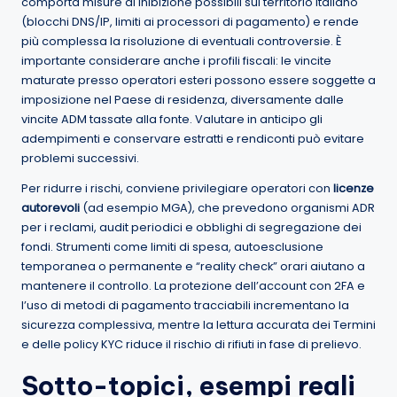
comporta misure di inibizione possibili sul territorio italiano
(blocchi DNS/IP, limiti ai processori di pagamento) e rende
più complessa la risoluzione di eventuali controversie. È
importante considerare anche i profili fiscali: le vincite
maturate presso operatori esteri possono essere soggette a
imposizione nel Paese di residenza, diversamente dalle
vincite ADM tassate alla fonte. Valutare in anticipo gli
adempimenti e conservare estratti e rendiconti può evitare
problemi successivi.
Per ridurre i rischi, conviene privilegiare operatori con
licenze
autorevoli
(ad esempio MGA), che prevedono organismi ADR
per i reclami, audit periodici e obblighi di segregazione dei
fondi. Strumenti come limiti di spesa, autoesclusione
temporanea o permanente e “reality check” orari aiutano a
mantenere il controllo. La protezione dell’account con 2FA e
l’uso di metodi di pagamento tracciabili incrementano la
sicurezza complessiva, mentre la lettura accurata dei Termini
e delle policy KYC riduce il rischio di rifiuti in fase di prelievo.
Sotto-topici, esempi reali