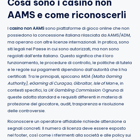
Cosa sono i casino non
AAMS e come riconoscerli
I
casino non AAMS
sono piattaforme di gioco online che non
possiedono la concessione italiana rilasciata da AAMS/ADM,
ma operano con altre licenze internazionali. In pratica, sono
siti legali nel Paese in cui sono autorizzati, ma non sono
regolati dall’ente italiano. Questo significa che il loro
funzionamento, le procedure di controllo, le politiche di tutela
e le regole sui pagamenti dipendono dall’autorità che li ha
certificati. Tra le principali, spiccano
MGA (Malta Gaming
Authority)
,
eGaming di Curaçao
,
Gibraltar
,
Isle of Man
e, in
contesti specifici, la
UK Gambling Commission
. Ognuna di
queste adotta standard e requisiti differenti in materia di
protezione del giocatore, audit, trasparenza e risoluzione
delle controversie.
Riconoscere un operatore affidabile richiede attenzione a
segnali concreti. Il numero di licenza deve essere esposto
nel footer, così come i riferimenti alla società e alle policy sui