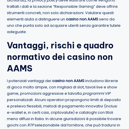
dichiarati), la
privacy policy
deve illustrare come vengono
trattati i dati e la sezione “Responsible Gaming” deve offrire
strumenti concreti, non solo dichiarazioni. Valutare questi
elementi aiuta a distinguere un
casino non AAMS
serio da
uno che punta solo ad acquisire utenti senza garantire tutele
adeguate.
Vantaggi, rischi e quadro
normativo dei casino non
AAMS
I potenziali vantaggi dei
casino non AAMS
includono librerie
di gioco molto ampie, con migliaia di slot, tavoli live e show
game, promozioni aggressive e talvolta
programmi VIP
personalizzati. Alcuni operatori propongono limiti di deposito
e prelievo flessibili, metodi di pagamento innovativi (inclusi
e-wallet e, in certi casi, criptovalute) e cataloghi con titoli
meno diffusi in Italia. In alcune giurisdizioni è possibile trovare
giochi con
RTP
selezionabile dal fornitore, che può tradursi in