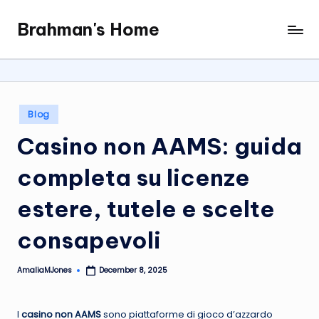
Brahman's Home
Skip
Spiritual
to
and
content
secular:
exploring
it
Posted
Blog
all
in
Casino non AAMS: guida
completa su licenze
estere, tutele e scelte
consapevoli
AmaliaMJones
December 8, 2025
Posted
by
I
casino non AAMS
sono piattaforme di gioco d’azzardo