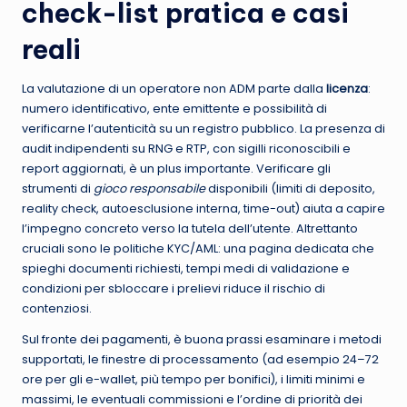
check-list pratica e casi
reali
La valutazione di un operatore non ADM parte dalla
licenza
:
numero identificativo, ente emittente e possibilità di
verificarne l’autenticità su un registro pubblico. La presenza di
audit indipendenti su RNG e RTP, con sigilli riconoscibili e
report aggiornati, è un plus importante. Verificare gli
strumenti di
gioco responsabile
disponibili (limiti di deposito,
reality check, autoesclusione interna, time-out) aiuta a capire
l’impegno concreto verso la tutela dell’utente. Altrettanto
cruciali sono le politiche KYC/AML: una pagina dedicata che
spieghi documenti richiesti, tempi medi di validazione e
condizioni per sbloccare i prelievi riduce il rischio di
contenziosi.
Sul fronte dei pagamenti, è buona prassi esaminare i metodi
supportati, le finestre di processamento (ad esempio 24–72
ore per gli e-wallet, più tempo per bonifici), i limiti minimi e
massimi, le eventuali commissioni e l’ordine di priorità dei