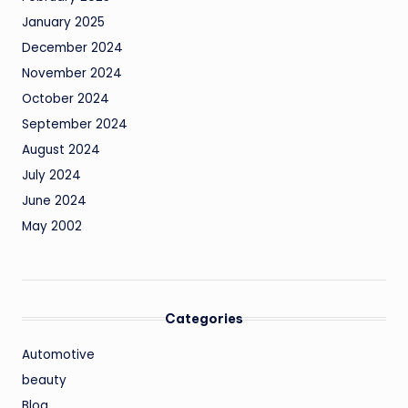
January 2025
December 2024
November 2024
October 2024
September 2024
August 2024
July 2024
June 2024
May 2002
Categories
Automotive
beauty
Blog