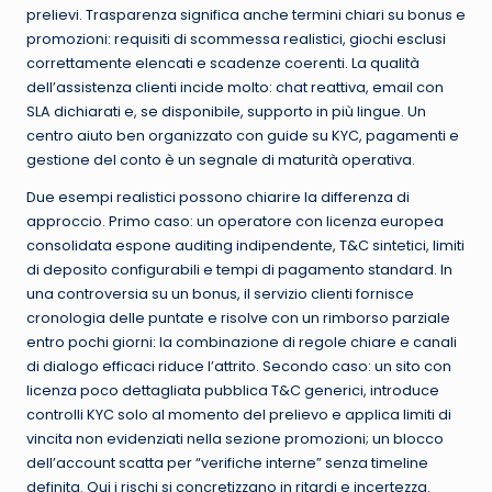
prelievi. Trasparenza significa anche termini chiari su bonus e
promozioni: requisiti di scommessa realistici, giochi esclusi
correttamente elencati e scadenze coerenti. La qualità
dell’assistenza clienti incide molto: chat reattiva, email con
SLA dichiarati e, se disponibile, supporto in più lingue. Un
centro aiuto ben organizzato con guide su KYC, pagamenti e
gestione del conto è un segnale di maturità operativa.
Due esempi realistici possono chiarire la differenza di
approccio. Primo caso: un operatore con licenza europea
consolidata espone auditing indipendente, T&C sintetici, limiti
di deposito configurabili e tempi di pagamento standard. In
una controversia su un bonus, il servizio clienti fornisce
cronologia delle puntate e risolve con un rimborso parziale
entro pochi giorni: la combinazione di regole chiare e canali
di dialogo efficaci riduce l’attrito. Secondo caso: un sito con
licenza poco dettagliata pubblica T&C generici, introduce
controlli KYC solo al momento del prelievo e applica limiti di
vincita non evidenziati nella sezione promozioni; un blocco
dell’account scatta per “verifiche interne” senza timeline
definita. Qui i rischi si concretizzano in ritardi e incertezza.