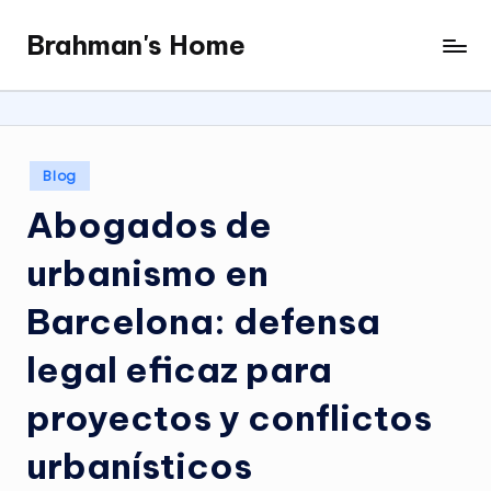
Brahman's Home
Skip
Spiritual
to
and
content
secular:
exploring
it
Posted
Blog
all
in
Abogados de
urbanismo en
Barcelona: defensa
legal eficaz para
proyectos y conflictos
urbanísticos