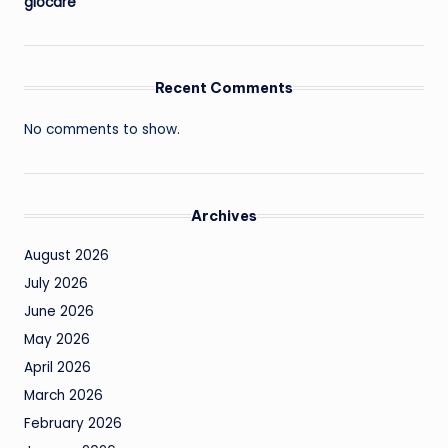
giocare
Recent Comments
No comments to show.
Archives
August 2026
July 2026
June 2026
May 2026
April 2026
March 2026
February 2026