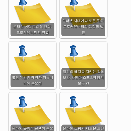
인터넷 시대에 새로운 문화:
온라인 베팅 문화의 변화:
토토커뮤니티의 등장과 발
토토커뮤니티의 역할
전
당신의 베팅을 지키는 철통
홀덤 게임의 매력과 커뮤니
보안, 안전한 스포츠베팅의
티의 중요성
모든 것
온라인 놀이터 선택의 중요
온라인 쇼핑의 새로운 트렌