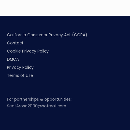
California Consumer Privacy Act (CCPA)
Contact
Cookie Privacy Policy
DMCA
Privacy Policy
Terms of Use
For partnerships & opportunities:
SeatArosa2000@hotmail.com