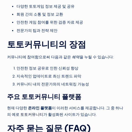
다양한 토토게임 정보 제공 및 공유
회원 간의 소통 및 정보 교환
안전한 게임 참여를 위한 검증 자료 제공
전문가의 팁과 전략 제안
토토커뮤니티의 장점
커뮤니티에 참여함으로써 다음과 같은
혜택
을 누릴 수 있습니다:
안전한 정보 공유로 인한 신뢰성 향상
지속적인 업데이트로 최신 트렌드 파악
커뮤니티 내의 전문가와의 네트워킹 가능성
주요 토토커뮤니티 플랫폼
현재 다양한
온라인 플랫폼
이 이러한 서비스를 제공합니다. 그 중 하나
의 예로
토토커뮤니티
가 활성화된 사이트가 있습니다.
자주 묻는 질문 (FAQ)