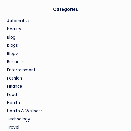
Categories
Automotive
beauty
Blog
blogs
Blogv
Business
Entertainment
Fashion
Finance
Food
Health
Health & Wellness
Technology
Travel